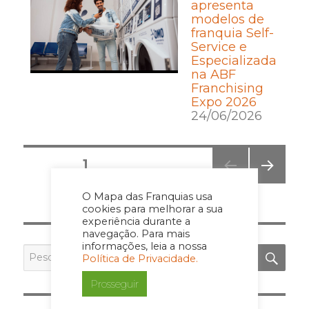
apresenta
modelos de
franquia Self-
Service e
Especializada
na ABF
Franchising
Expo 2026
24/06/2026
Posts
PÁGINA
1
pagination
PRÓ
O Mapa das Franquias usa
XIMA
cookies para melhorar a sua
PÁGI
experiência durante a
NA
navegação. Para mais
informações, leia a nossa
PES
Pesquisar
Política de Privacidade.
por:
Prosseguir