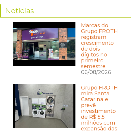
Notícias
Marcas do
Grupo FROTH
registram
crescimento
de dois
dígitos no
primeiro
semestre
06/08/2026
Grupo FROTH
mira Santa
Catarina e
prevê
investimento
de R$ 5,5
milhões com
expansão das