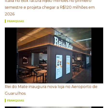
Itália no Box fatura R$60 milhões no primeiro
semestre e projeta chegar a R$120 milhões em
2026
FRANQUIAS
Rei do Mate inaugura nova loja no Aeroporto de
Guarulhos
FRANQUIAS