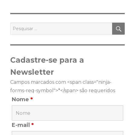
PES
Pesquisar
por:
Cadastre-se para a
Newsletter
Campos marcados com <span class="ninja-
forms-req-symbol">*</span> são requeridos
Nome
*
E-mail
*