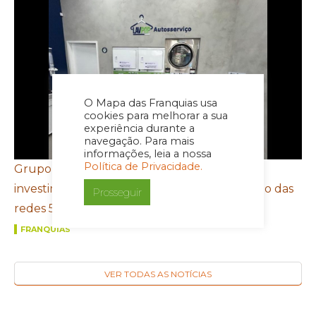
O Mapa das Franquias usa
cookies para melhorar a sua
experiência durante a
navegação. Para mais
informações, leia a nossa
Política de Privacidade.
Grupo FROTH mira Santa Catarina e prevê
investimento de R$ 5,5 milhões com expansão das
Prosseguir
redes 5àsec e LavPop
FRANQUIAS
VER TODAS AS NOTÍCIAS