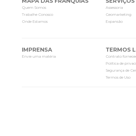
MAPA DAS FRANQUIAS
SERVIÇOS
Quem Somos
Assessoria
Trabalhe Conosco
Geomarketing
Onde Estamos
Expansão
IMPRENSA
TERMOS L
Envie uma matéria
Contrato fornece
Política de priva
Segurança de Cer
Termos de Uso