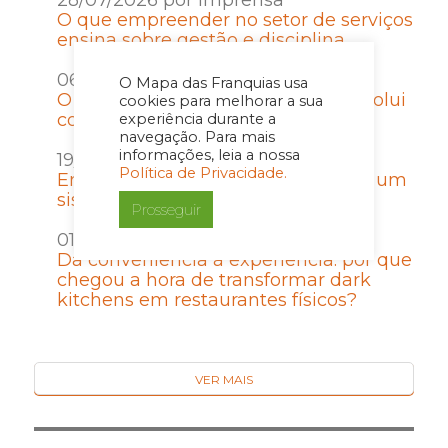
28/07/2026 por Imprensa
O que empreender no setor de serviços
ensina sobre gestão e disciplina
06/07/2026 por Imprensa
O Mapa das Franquias usa
O Contrato de Franquia que não evolui
cookies para melhorar a sua
com a rede vira passivo
experiência durante a
navegação. Para mais
informações, leia a nossa
19/06/2026 por Imprensa
Política de Privacidade.
Entrar em uma franquia é escolher um
sistema de crescimento
Prosseguir
01/06/2026 por Imprensa
Da conveniência à experiência: por que
chegou a hora de transformar dark
kitchens em restaurantes físicos?
VER MAIS