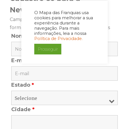
Newsletter
O Mapa das Franquias usa
cookies para melhorar a sua
Campos marcados com <span class="ninja-
experiência durante a
forms-req-symbol">*</span> são requeridos
navegação. Para mais
informações, leia a nossa
Nome
*
Política de Privacidade.
Prosseguir
E-mail
*
Estado
*
Cidade
*