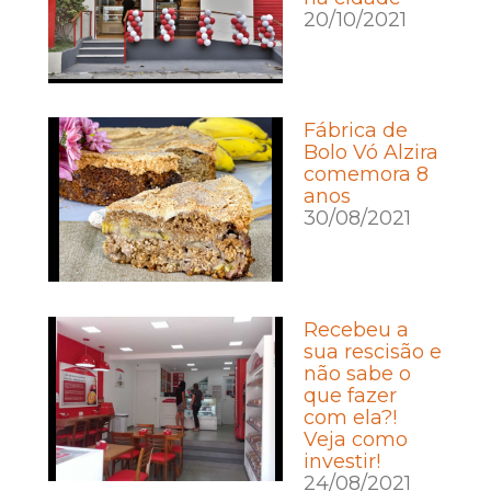
20/10/2021
Fábrica de
Bolo Vó Alzira
comemora 8
anos
30/08/2021
Recebeu a
sua rescisão e
não sabe o
que fazer
com ela?!
Veja como
investir!
24/08/2021