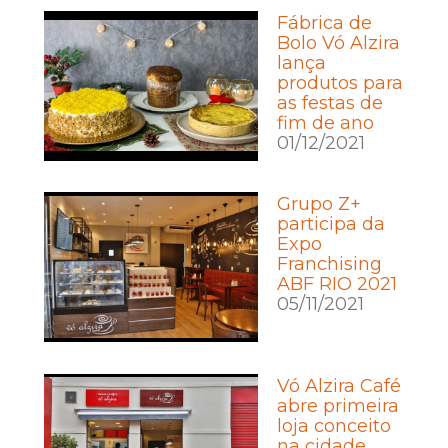
Fábrica de
Bolo Vó Alzira
lança
produtos para
as festas de
fim de ano
01/12/2021
Grupo Z+
participa da
Expo
Franchising
ABF RIO 2021
05/11/2021
Vó Alzira Café
abre primeira
loja conceito
na cidade