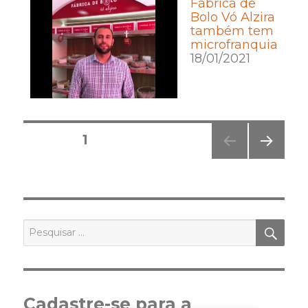
Fábrica de
Bolo Vó Alzira
também tem
microfranquia
18/01/2021
Posts
PÁGINA
1
pagination
PRÓ
XIMA
PÁGI
NA
PES
Pesquisar
por:
Cadastre-se para a