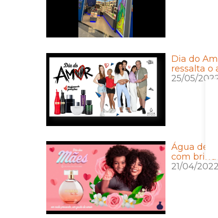
Dia do Am
ressalta o
25/05/202
Água de C
com brind
21/04/202