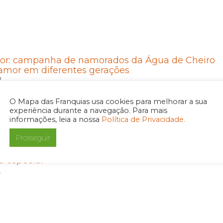
or: campanha de namorados da Água de Cheiro
 amor em diferentes gerações
2
O Mapa das Franquias usa cookies para melhorar a sua
experiência durante a navegação. Para mais
informações, leia a nossa
Política de Privacidade.
Prosseguir
heiro prepara campanha para o Dia das Mães
e especial
2