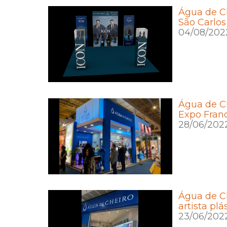
Água de C
São Carlos
04/08/202
Água de C
Expo Fran
28/06/202
Água de Ch
artista pl
23/06/202