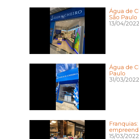
Água de Ch
São Paulo
13/04/202
Água de Ch
Paulo
31/03/202
Franquias:
empreend
15/03/2022