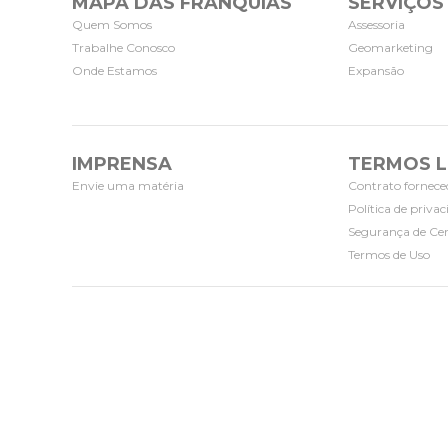
MAPA DAS FRANQUIAS
SERVIÇOS
Quem Somos
Assessoria
Trabalhe Conosco
Geomarketing
Onde Estamos
Expansão
IMPRENSA
TERMOS L
Envie uma matéria
Contrato fornece
Política de priva
Segurança de Cer
Termos de Uso