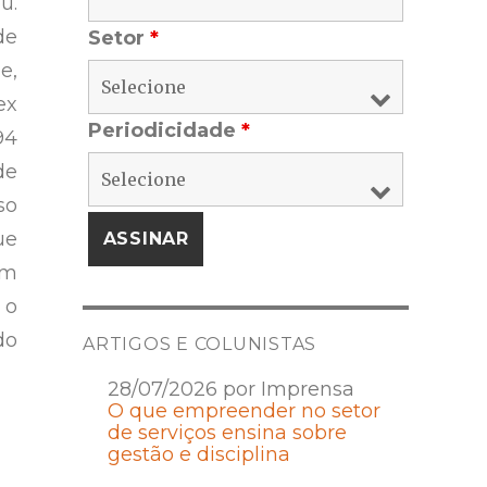
u.
de
Setor
*
e,
ex
Periodicidade
*
94
de
so
ue
em
 o
do
ARTIGOS E COLUNISTAS
28/07/2026 por Imprensa
O que empreender no setor
de serviços ensina sobre
gestão e disciplina