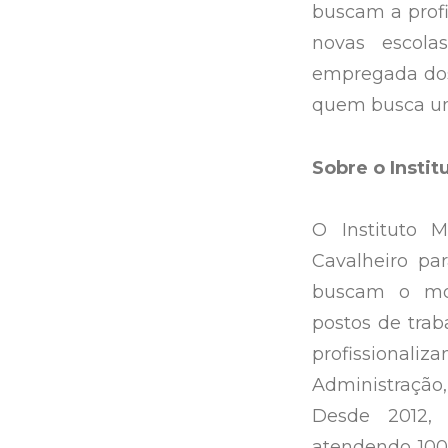
buscam a profi
novas escola
empregada dos
quem busca uma
Sobre o Instit
O Instituto 
Cavalheiro pa
buscam o mode
postos de trab
profissional
Administração,
Desde 2012, 
atendendo 100 