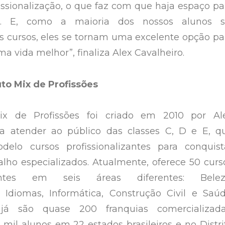
ssionalização, o que faz com que haja espaço pa
s. E, como a maioria dos nossos alunos s
 cursos, eles se tornam uma excelente opção pa
 vida melhor”, finaliza Alex Cavalheiro.
uto Mix de Profissões
Mix de Profissões foi criado em 2010 por Al
ra atender ao público das classes C, D e E, q
lo cursos profissionalizantes para conquist
alho especializados. Atualmente, oferece 50 curs
izantes em seis áreas diferentes: Belez
 Idiomas, Informática, Construção Civil e Saúd
já são quase 200 franquias comercializada
mil alunos em 22 estados brasileiros e no Distri