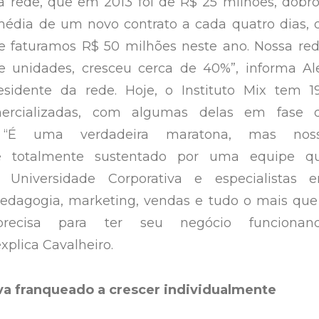
 rede, que em 2013 foi de R$ 25 milhões, dobro
édia de um novo contrato a cada quatro dias, 
 e faturamos R$ 50 milhões neste ano. Nossa red
unidades, cresceu cerca de 40%”, informa Al
residente da rede. Hoje, o Instituto Mix tem 1
mercializadas, com algumas delas em fase 
. “É uma verdadeira maratona, mas nos
é totalmente sustentado por uma equipe q
Universidade Corporativa e especialistas 
pedagogia, marketing, vendas e tudo o mais que
precisa para ter seu negócio funcionan
xplica Cavalheiro.
va franqueado a crescer individualmente