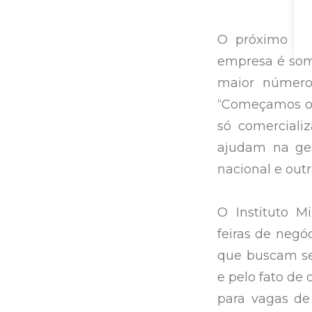
O próximo ano
empresa é soma
maior número
“Começamos o a
só comercial
ajudam na ges
nacional e outr
O Instituto M
feiras de negó
que buscam seu
e pelo fato de
para vagas de 