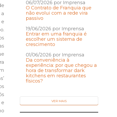
06/07/2026 por Imprensa
de
O Contrato de Franquia que
não evolui com a rede vira
 a
passivo
 e
19/06/2026 por Imprensa
o.
Entrar em uma franquia é
os
escolher um sistema de
crescimento
as
ue
01/06/2026 por Imprensa
Da conveniência à
ra
experiência: por que chegou a
am
hora de transformar dark
kitchens em restaurantes
s’
físicos?
os
ós
VER MAIS
 e
no