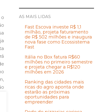
AS MAIS LIDAS
 o
ão
Fast Escova investe R$ 1,1
milhão, projeta faturamento
sa
de R$ 502 milhões e inaugura
ja
nova fase como Ecossistema
Fast
ta
rá
Itália no Box fatura R$60
milhões no primeiro semestre
de
e projeta chegar a R$120
no
milhões em 2026
m,
Ranking das cidades mais
ricas do agro aponta onde
ão
estarão as próximas
oportunidades para
empreender