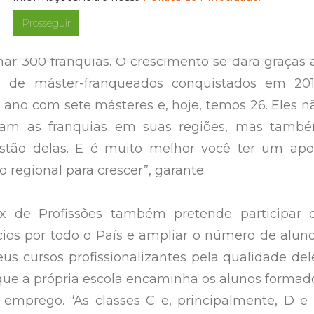
Prosseguir
 será decisivo para o Instituto Mix. A meta 
r 300 franquias. O crescimento se dará graças 
 de máster-franqueados conquistados em 201
no com sete másteres e, hoje, temos 26. Eles n
izam as franquias em suas regiões, mas tamb
tão delas. E é muito melhor você ter um apo
o regional para crescer”, garante.
ix de Profissões também pretende participar 
cios por todo o País e ampliar o número de aluno
s cursos profissionalizantes pela qualidade del
 que a própria escola encaminha os alunos formad
emprego. “As classes C e, principalmente, D e 