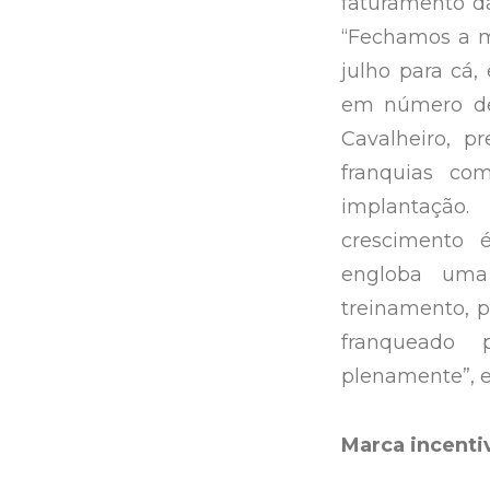
faturamento da
“Fechamos a m
julho para cá,
em número de 
Cavalheiro, p
franquias co
implantação
crescimento 
engloba uma 
treinamento, 
franqueado 
plenamente”, e
Marca incenti