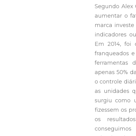
Segundo Alex C
aumentar o fat
marca investe 
indicadores o
Em 2014, foi 
franqueados e 
ferramentas d
apenas 50% da 
o controle diá
as unidades q
surgiu como 
fizessem os pr
os resultado
conseguimos