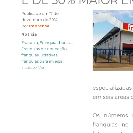
É DE 50% MAIOR E
Publicado em
17 de
dezembro de 2014
Author
Por
Imprensa
Categories
Notícia
Tags
Franquia
,
Franquias baratas
,
Franquias de educação
,
franquias lucrativas
,
franquias para investir
,
Instituto Mix
especializadas
em seis áreas d
Os números i
franquias no