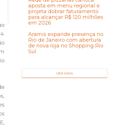
Rede de pizzarias carioca
aposta em menu regional e
projeta dobrar faturamento
da
para alcançar R$ 120 milhões
em 2026
ao
4.
Aramis expande presença no
Rio de Janeiro com abertura
ão
de nova loja no Shopping Rio
Sul
ém
io
VER MAIS
de
s,
es
os
E,