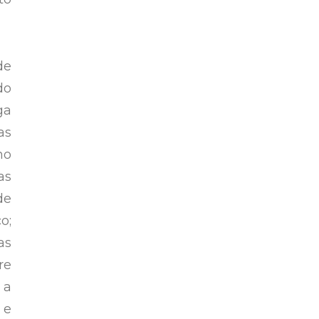
de
do
ga
as
no
as
de
o;
as
re
 a
 e