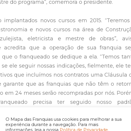
stre do programa”, comemora o presidente.
 implantados novos cursos em 2015. “Teremos
stronomia e novos cursos na área de Construç
zulejista, eletricista e mestre de obras”, avi
le acredita que a operação de sua franquia se
 que o franqueado se dedique a ela. “Temos tan
se ele seguir nossas indicações, fielmente, ele te
itivos que incluímos nos contratos uma Cláusula 
 garante que as franquias que não têm o retor
to em 24 meses serão recompradas por nós. Poré
ranqueado precisa ter seguido nosso padr
ra que a recompra aconteça”.
O Mapa das Franquias usa cookies para melhorar a sua
experiência durante a navegação. Para mais
ntinuará crescendo
informações, leia a nossa
Política de Privacidade.