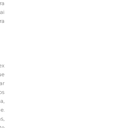
ra
ai
ra
ex
ue
ar
os
a,
e.
s,
to