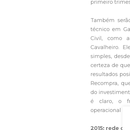
primeiro trime
Também serão
técnico em Ga
Civil, como a
Cavalheiro. E
simples, desde
certeza de que 
resultados pos
Recompra, que
do investimen
é claro, o f
operacional pa
2015: rede co