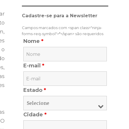
ar
Cadastre-se para a Newsletter
to
Campos marcados com <span class="ninja-
m,
forms-req-symbol">*</span> são requeridos
s
Nome
*
 o
do
E-mail
*
s,
s
es
Estado
*
as
Cidade
*
 O