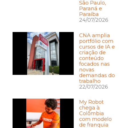
São Paulo,
Paraná e
Paraíba
24/07/2026
CNA amplia
portfólio com
cursos de IA e
criação de
conteúdo
focados nas
novas
demandas do
trabalho
22/07/2026
My Robot
chega à
Colômbia
com modelo
de franquia