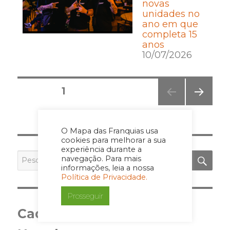
novas
unidades no
ano em que
completa 15
anos
10/07/2026
Posts
PÁGINA
1
pagination
PRÓ
XIMA
PÁGI
O Mapa das Franquias usa
NA
cookies para melhorar a sua
experiência durante a
PES
Pesquisar
navegação. Para mais
por:
informações, leia a nossa
Política de Privacidade.
Prosseguir
Cadastre-se para a