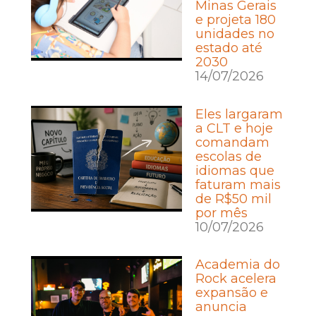
Minas Gerais
e projeta 180
unidades no
estado até
2030
14/07/2026
Eles largaram
a CLT e hoje
comandam
escolas de
idiomas que
faturam mais
de R$50 mil
por mês
10/07/2026
Academia do
Rock acelera
expansão e
anuncia