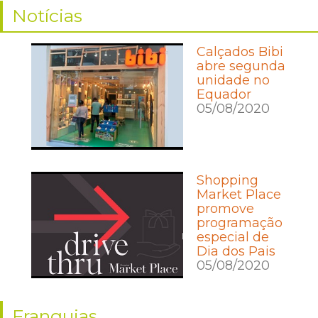
Notícias
Calçados Bibi
abre segunda
unidade no
Equador
05/08/2020
Shopping
Market Place
promove
programação
especial de
Dia dos Pais
05/08/2020
Franquias