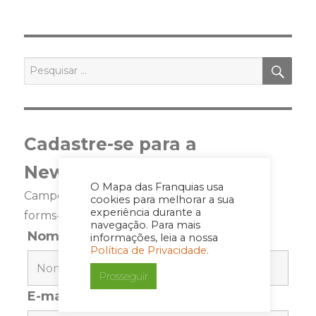
PRÓ
XIMA
PÁGI
NA
PES
Pesquisar
por:
Cadastre-se para a
Newsletter
O Mapa das Franquias usa
Campos marcados com <span class="ninja-
cookies para melhorar a sua
experiência durante a
forms-req-symbol">*</span> são requeridos
navegação. Para mais
Nome
*
informações, leia a nossa
Política de Privacidade.
Prosseguir
E-mail
*