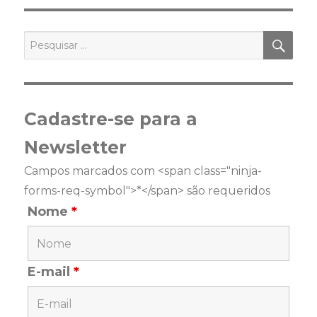
PES
Pesquisar
por:
Cadastre-se para a
Newsletter
Campos marcados com <span class="ninja-
forms-req-symbol">*</span> são requeridos
Nome
*
E-mail
*