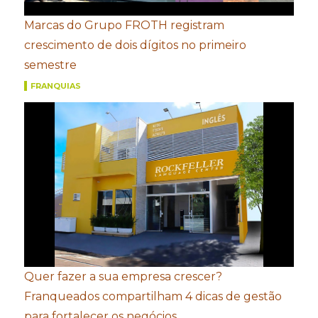
Marcas do Grupo FROTH registram
crescimento de dois dígitos no primeiro
semestre
FRANQUIAS
Quer fazer a sua empresa crescer?
Franqueados compartilham 4 dicas de gestão
para fortalecer os negócios