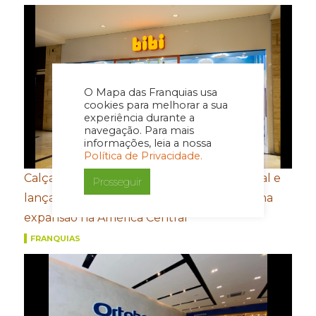
O Mapa das Franquias usa
cookies para melhorar a sua
experiência durante a
navegação. Para mais
informações, leia a nossa
Política de Privacidade.
Calçados Bibi amplia presença internacional e
Prosseguir
lança e-commerce em Honduras de olho na
expansão na América Central
FRANQUIAS