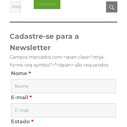
PES
Prosseguir
Pesquisar
por:
Cadastre-se para a
Newsletter
Campos marcados com <span class="ninja-
forms-req-symbol">*</span> são requeridos
Nome
*
E-mail
*
Estado
*