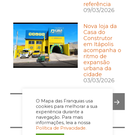
referência
09/03/2026
Nova loja da
Casa do
Construtor
em Itápolis
acompanha o
ritmo de
expansão
urbana da
cidade
03/03/2026
Posts
O Mapa das Franquias usa
PÁGINA
1
cookies para melhorar a sua
pagination
experiência durante a
PRÓ
navegação. Para mais
XIMA
informações, leia a nossa
PÁGI
Política de Privacidade.
NA