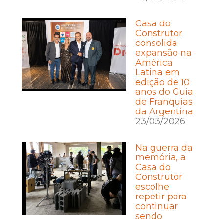
Casa do
Construtor
consolida
expansão na
América
Latina em
edição de 10
anos do Guia
de Franquias
da Argentina
23/03/2026
Na guerra da
memória, a
Casa do
Construtor
escolhe
repetir para
continuar
sendo