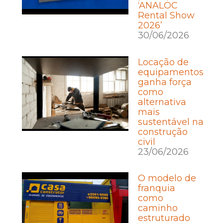
‘ANALOC
Rental Show
2026’
30/06/2026
Locação de
equipamentos
ganha força
como
alternativa
mais
sustentável na
construção
civil
23/06/2026
O modelo de
franquia
como
caminho
estruturado