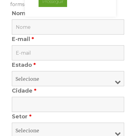
Prosseguir
forms-req-symbol">*</span> são requeridos
Nome
*
E-mail
*
Estado
*
Cidade
*
Setor
*