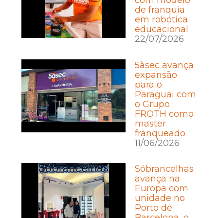
com modelo
de franquia
em robótica
educacional
22/07/2026
5àsec avança
expansão
para o
Paraguai com
o Grupo
FROTH como
master
franqueado
11/06/2026
Sóbrancelhas
avança na
Europa com
unidade no
Porto de
Barcelona, o