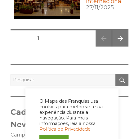
internacional
27/11/2025
Posts
PÁGINA
1
pagination
PRÓ
XIMA
PÁGI
NA
PES
Pesquisar
por:
O Mapa das Franquias usa
cookies para melhorar a sua
Cadastre-se para a
experiência durante a
navegação. Para mais
Newsletter
informações, leia a nossa
Política de Privacidade.
Campos marcados com <span class="ninja-