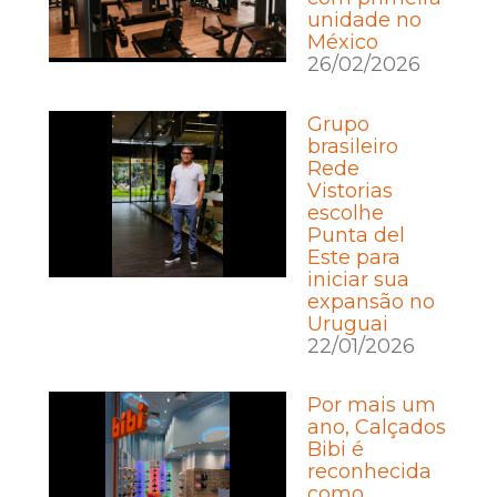
unidade no
México
26/02/2026
Grupo
brasileiro
Rede
Vistorias
escolhe
Punta del
Este para
iniciar sua
expansão no
Uruguai
22/01/2026
Por mais um
ano, Calçados
Bibi é
reconhecida
como