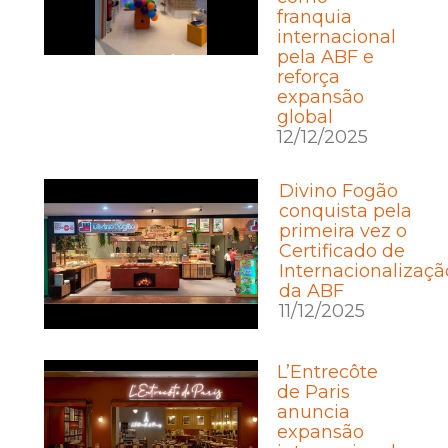
franquia
internacional
pela ABF e
reforça
expansão
global
12/12/2025
Divino Fogão
conquista pela
primeira vez o
Certificado de
Internacionalizaçã
da ABF
11/12/2025
L’Entrecôte
de Paris
anuncia
expansão