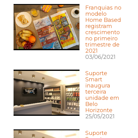
Franquias no
modelo
Home Based
registram
crescimento
no primeiro
trimestre de
2021
03/06/2021
Suporte
Smart
inaugura
terceira
unidade em
Belo
Horizonte
25/05/2021
Suporte