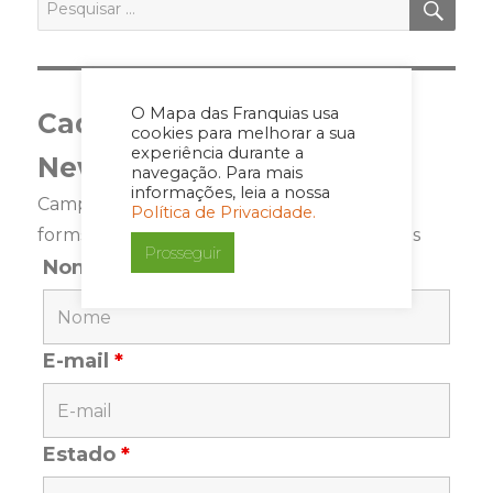
por:
O Mapa das Franquias usa
Cadastre-se para a
cookies para melhorar a sua
experiência durante a
Newsletter
navegação. Para mais
informações, leia a nossa
Campos marcados com <span class="ninja-
Política de Privacidade.
forms-req-symbol">*</span> são requeridos
Prosseguir
Nome
*
E-mail
*
Estado
*