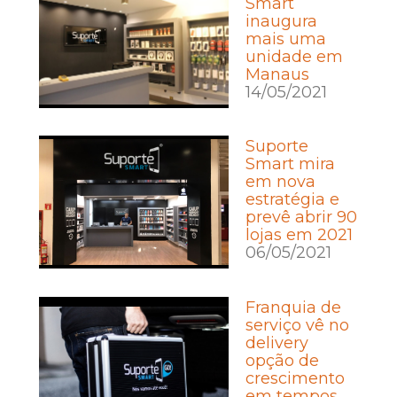
Smart
inaugura
mais uma
unidade em
Manaus
14/05/2021
Suporte
Smart mira
em nova
estratégia e
prevê abrir 90
lojas em 2021
06/05/2021
Franquia de
serviço vê no
delivery
opção de
crescimento
em tempos