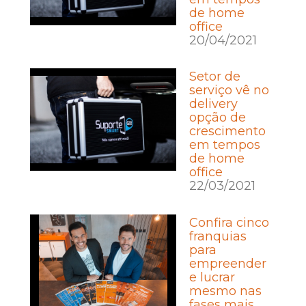
de home
office
20/04/2021
Setor de
serviço vê no
delivery
opção de
crescimento
em tempos
de home
office
22/03/2021
Confira cinco
franquias
para
empreender
e lucrar
mesmo nas
fases mais