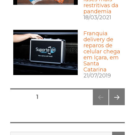
restritivas da
pandemia
18/03/2021
Franquia
delivery de
reparos de
celular chega
em Içara, em
Santa
Catarina
21/07/2019
Posts
PÁGINA
1
pagination
PRÓ
XIMA
PÁGI
NA
PES
Pesquisar