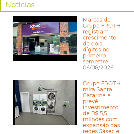
Notícias
Marcas do
Grupo FROTH
registram
crescimento
de dois
dígitos no
primeiro
semestre
06/08/2026
Grupo FROTH
mira Santa
Catarina e
prevê
investimento
de R$ 5,5
milhões com
expansão das
redes 5àsec e