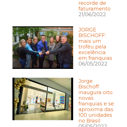
recorde de
faturamento
21/06/2022
JORGE
BISCHOFF:
mais um
troféu pela
excelência
em franquias
06/05/2022
Jorge
Bischoff
inaugura oito
novas
franquias e se
aproxima das
100 unidades
no Brasil
05/05/2022