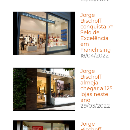
Jorge
Bischoff
conquista 7º
Selo de
Excelência
em
Franchising
18/04/2022
Jorge
Bischoff
almeja
chegar a 125
lojas neste
ano
29/03/2022
Jorge
Bischoff