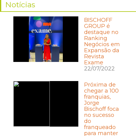
Notícias
BISCHOFF
GROUP é
destaque no
Ranking
Negócios em
Expansão da
Revista
Exame
22/07/2022
Próxima de
chegar a 100
franquias,
Jorge
Bischoff foca
no sucesso
do
franqueado
para manter