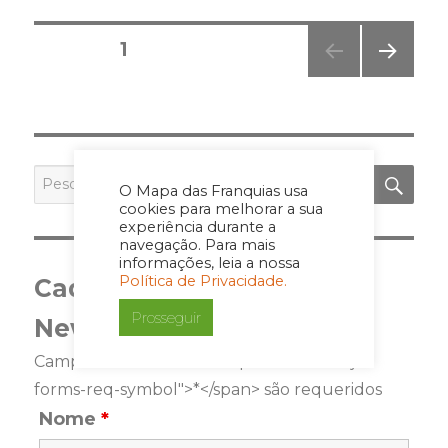
Posts
PÁGINA
1
pagination
PRÓ
XIMA
PÁGI
NA
PES
Pesquisar
O Mapa das Franquias usa
por:
cookies para melhorar a sua
experiência durante a
navegação. Para mais
informações, leia a nossa
Política de Privacidade.
Cadastre-se para a
Prosseguir
Newsletter
Campos marcados com <span class="ninja-
forms-req-symbol">*</span> são requeridos
Nome
*