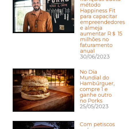
método
Happiness Fit
para capacitar
empreendedores
e almeja
aumentar R＄ 15
milhões no
faturamento
anual
30/06/2023
No Dia
Mundial do
Hambúrguer,
compre 1 e
ganhe outro
no Porks
25/05/2023
Com petiscos