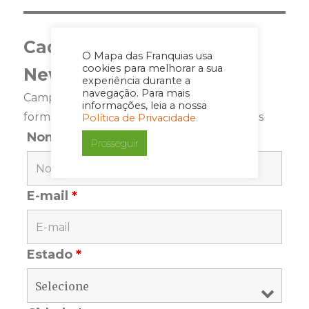
Cadastre-se para a
O Mapa das Franquias usa
cookies para melhorar a sua
Newsletter
experiência durante a
navegação. Para mais
Campos marcados com <span class="ninja-
informações, leia a nossa
forms-req-symbol">*</span> são requeridos
Política de Privacidade.
Nome
*
Prosseguir
E-mail
*
Estado
*