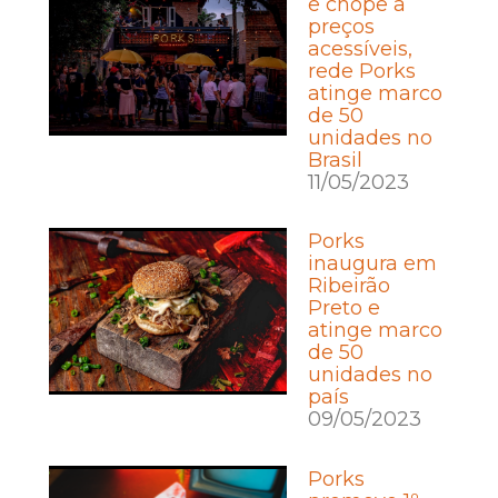
e chope a
preços
acessíveis,
rede Porks
atinge marco
de 50
unidades no
Brasil
11/05/2023
Porks
inaugura em
Ribeirão
Preto e
atinge marco
de 50
unidades no
país
09/05/2023
Porks