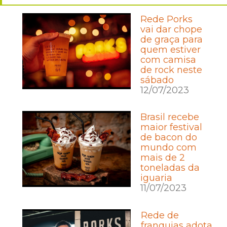
Rede Porks
vai dar chope
de graça para
quem estiver
com camisa
de rock neste
sábado
12/07/2023
Brasil recebe
maior festival
de bacon do
mundo com
mais de 2
toneladas da
iguaria
11/07/2023
Rede de
franquias adota