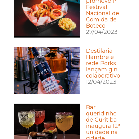
promove 1º
Festival
Nacional de
Comida de
Boteco
27/04/2023
Destilaria
Hambre e
rede Porks
lançam gin
colaborativo
12/04/2023
Bar
queridinho
de Curitiba
inaugura 12ª
unidade na
cidade