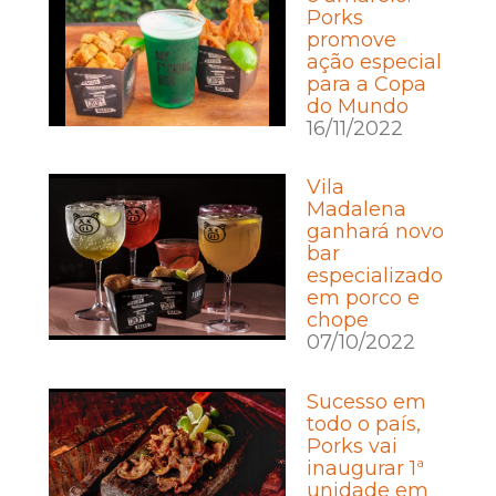
Porks
promove
ação especial
para a Copa
do Mundo
16/11/2022
Vila
Madalena
ganhará novo
bar
especializado
em porco e
chope
07/10/2022
Sucesso em
todo o país,
Porks vai
inaugurar 1ª
unidade em