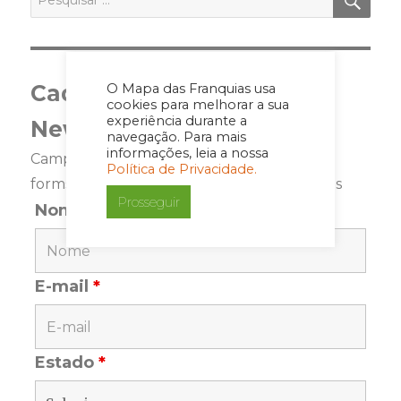
por:
Cadastre-se para a
O Mapa das Franquias usa
cookies para melhorar a sua
experiência durante a
Newsletter
navegação. Para mais
informações, leia a nossa
Campos marcados com <span class="ninja-
Política de Privacidade.
forms-req-symbol">*</span> são requeridos
Prosseguir
Nome
*
E-mail
*
Estado
*