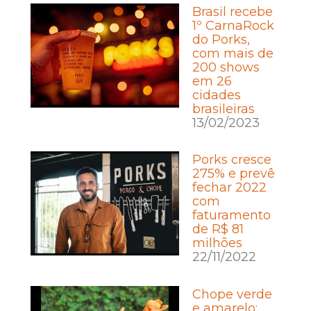
Brasil recebe
1º CarnaRock
do Porks,
com mais de
200 shows
em 26
cidades
brasileiras
13/02/2023
Porks cresce
275% e prevê
fechar 2022
com
faturamento
de R$ 81
milhões
22/11/2022
Chope verde
e amarelo: