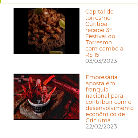
Capital do
torresmo:
Curitiba
recebe 3º
Festival do
Torresmo
com combo a
R$ 15
03/03/2023
Empresária
aposta em
franquia
nacional para
contribuir com o
desenvolvimento
econômico de
Criciúma
22/02/2023