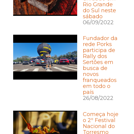
Rio Grande
do Sul neste
sábado
06/09/2022
Fundador da
rede Porks
participa de
Rally dos
Sertões em
busca de
novos
franqueados
em todo o
país
26/08/2022
Começa hoje
o 2º Festival
Nacional do
Torresmo