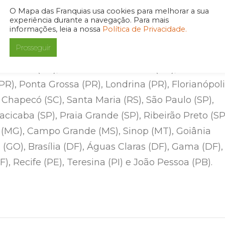
 explica.
O Mapa das Franquias usa cookies para melhorar a sua
experiência durante a navegação. Para mais
informações, leia a nossa
Política de Privacidade.
 pode ser encontrado em todas as unidades Porks
Prosseguir
 Brasil, nas cidades de Curitiba (PR), São José do
Araucária (PR), Fazenda Rio Grande (PR), Cascavel
PR), Ponta Grossa (PR), Londrina (PR), Florianópol
C), Chapecó (SC), Santa Maria (RS), São Paulo (SP),
racicaba (SP), Praia Grande (SP), Ribeirão Preto (SP
 (MG), Campo Grande (MS), Sinop (MT), Goiânia
 (GO), Brasília (DF), Águas Claras (DF), Gama (DF),
 Recife (PE), Teresina (PI) e João Pessoa (PB).