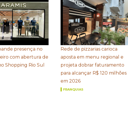
pande presença no
Rede de pizzarias carioca
neiro com abertura de
aposta em menu regional e
 no Shopping Rio Sul
projeta dobrar faturamento
para alcançar R$ 120 milhões
em 2026
FRANQUIAS