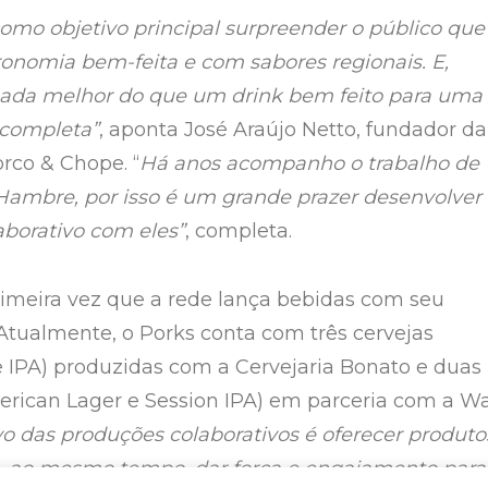
omo objetivo principal surpreender o público que
tronomia bem-feita e com sabores regionais. E,
nada melhor do que um drink bem feito para uma
completa”
, aponta José Araújo Netto, fundador da
orco & Chope. “
Há anos acompanho o trabalho de
Hambre, por isso é um grande prazer desenvolver
aborativo com eles”
, completa.
rimeira vez que a rede lança bebidas com seu
Atualmente, o Porks conta com três cervejas
 e IPA) produzidas com a Cervejaria Bonato e duas
rican Lager e Session IPA) em parceria com a W
vo das produções colaborativos é oferecer produto
, ao mesmo tempo, dar força e engajamento para