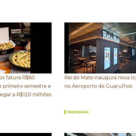
Box fatura R$60
Rei do Mate inaugura nova lo
o primeiro semestre e
no Aeroporto de Guarulhos
hegar a R$120 milhões
FRANQUIAS