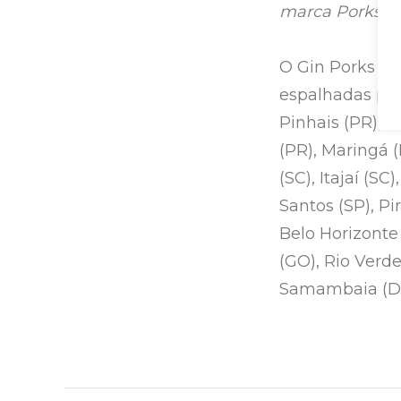
marca Porks”
,
O Gin Porks já
espalhadas pelo
Pinhais (PR), 
(PR), Maringá (
(SC), Itajaí (S
Santos (SP), Pi
Belo Horizonte
(GO), Rio Verde
Samambaia (DF),