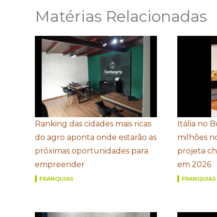
Matérias Relacionadas
Ranking das cidades mais ricas
Itália no 
do agro aponta onde estarão as
milhões n
próximas oportunidades para
projeta c
empreender
em 2026
FRANQUIAS
FRANQUIAS