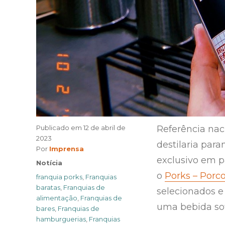
Publicado em
12 de abril de
Referência nac
2023
destilaria par
Author
Por
Imprensa
exclusivo em p
Categories
Notícia
o
Porks – Porc
Tags
franquia porks
,
Franquias
baratas
,
Franquias de
selecionados e
alimentação
,
Franquias de
uma bebida sof
bares
,
Franquias de
hamburguerias
,
Franquias