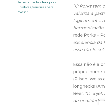
de restaurantes
,
franquias
“O Porks tem c
lucrativas
,
franquias para
investir
valoriza a gas
logicamente, 
harmonização 
rede Porks – P
excelência da 
esse rótulo col
Essa não é a p
próprio nome. 
(Pilsen, Weiss
longnecks (Ame
Beer.
“O objeti
de qualidade e