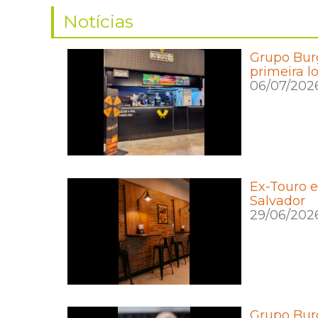
Notícias
Grupo Bur
primeira l
06/07/202
Ex-Touro 
Salvador
29/06/202
Grupo Bur