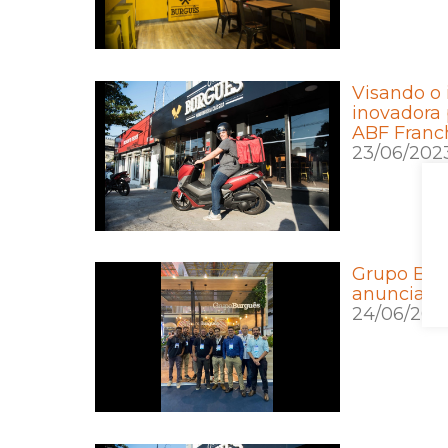
Visando o 
inovadora
ABF Franc
23/06/202
Grupo Burg
anuncia m
24/06/202