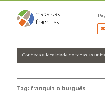
Pág
Conheça a localidade de todas as unida
Tag:
franquia o burguês