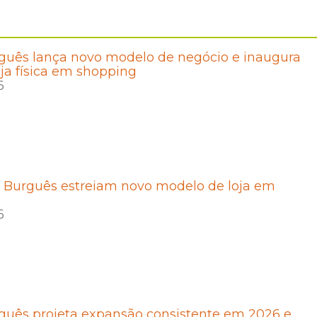
guês lança novo modelo de negócio e inaugura
oja física em shopping
6
e Burguês estreiam novo modelo de loja em
6
guês projeta expansão consistente em 2026 e