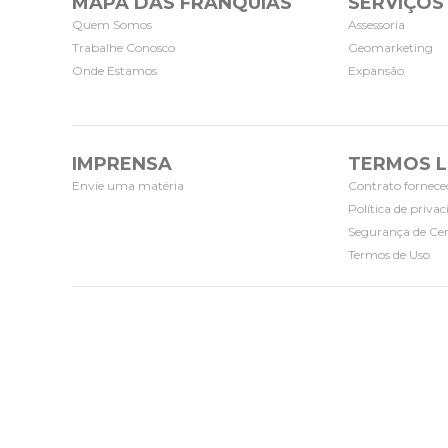
MAPA DAS FRANQUIAS
SERVIÇOS
Quem Somos
Assessoria
Trabalhe Conosco
Geomarketing
Onde Estamos
Expansão
IMPRENSA
TERMOS L
Envie uma matéria
Contrato fornece
Política de priva
Segurança de Cer
Termos de Uso