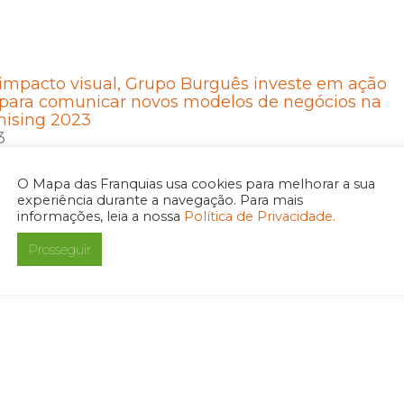
impacto visual, Grupo Burguês investe em ação
 para comunicar novos modelos de negócios na
hising 2023
3
O Mapa das Franquias usa cookies para melhorar a sua
experiência durante a navegação. Para mais
informações, leia a nossa
Política de Privacidade.
uês planeja alcançar 400 franquias no Brasil e
Prosseguir
ais três marcas na ABF
2