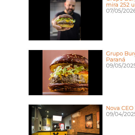
mira 252 u
07/05/202
Grupo Burg
Paraná
09/05/202
Nova CEO 
09/04/202