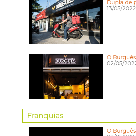
Dupla de 
13/05/2022
O Burguês 
02/05/202
Franquias
O Burguês