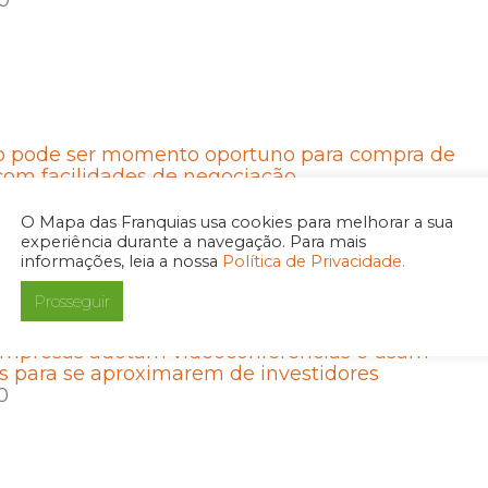
0
o pode ser momento oportuno para compra de
com facilidades de negociação
0
O Mapa das Franquias usa cookies para melhorar a sua
experiência durante a navegação. Para mais
informações, leia a nossa
Política de Privacidade.
Prosseguir
 Empresas adotam videoconferências e usam
s para se aproximarem de investidores
0