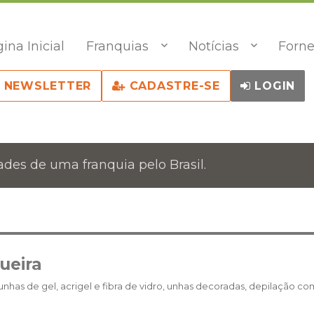
ina Inicial
Franquias
Notícias
Forne
NEWSLETTER
CADASTRE-SE
LOGIN
des de uma franquia pelo Brasil.
ueira
nhas de gel, acrigel e fibra de vidro, unhas decoradas, depilação co