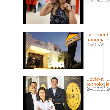
08/04/202
Isolament
franquias 
05/04/202
Covid-19:
tecnologia
24/03/202