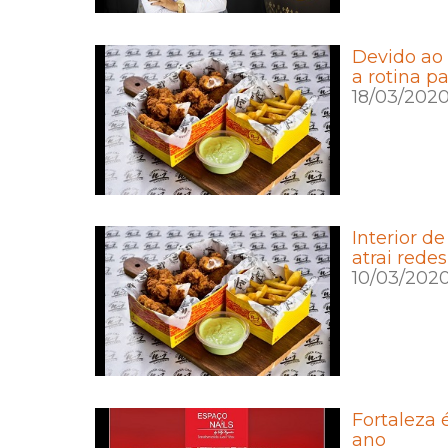
Devido ao
a rotina p
18/03/202
Interior d
atrai rede
10/03/202
Fortaleza 
ano