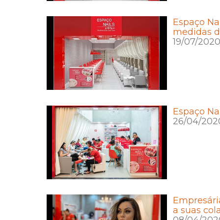
Espaço Nai
medidas d
19/07/202
Espaço Nai
26/04/202
Empresária
a suas col