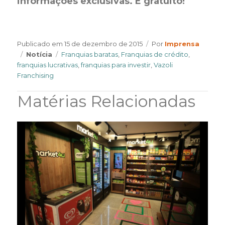
informações exclusivas. É gratuito!
Author
Publicado em
15 de dezembro de 2015
Por
Imprensa
Categories
Tags
Notícia
Franquias baratas
,
Franquias de crédito
,
franquias lucrativas
,
franquias para investir
,
Vazoli
Franchising
Matérias Relacionadas