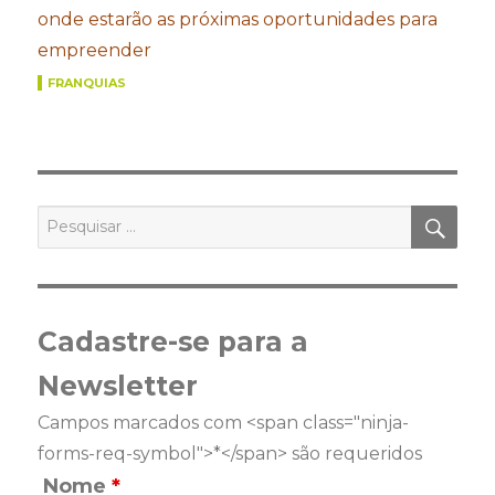
onde estarão as próximas oportunidades para
empreender
FRANQUIAS
PES
Pesquisar
por:
Cadastre-se para a
Newsletter
Campos marcados com <span class="ninja-
forms-req-symbol">*</span> são requeridos
Nome
*