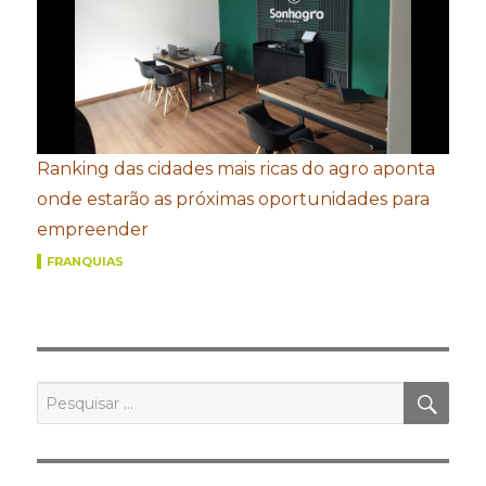
Ranking das cidades mais ricas do agro aponta
onde estarão as próximas oportunidades para
empreender
FRANQUIAS
PES
Pesquisar
por: