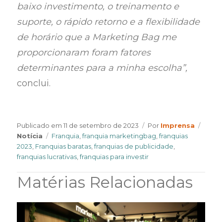
baixo investimento, o treinamento e
suporte, o rápido retorno e a flexibilidade
de horário que a Marketing Bag me
proporcionaram foram fatores
determinantes para a minha escolha”,
conclui.
Author
Categ
Publicado em
11 de setembro de 2023
Por
Imprensa
Tags
Notícia
Franquia
,
franquia marketingbag
,
franquias
2023
,
Franquias baratas
,
franquias de publicidade
,
franquias lucrativas
,
franquias para investir
Matérias Relacionadas