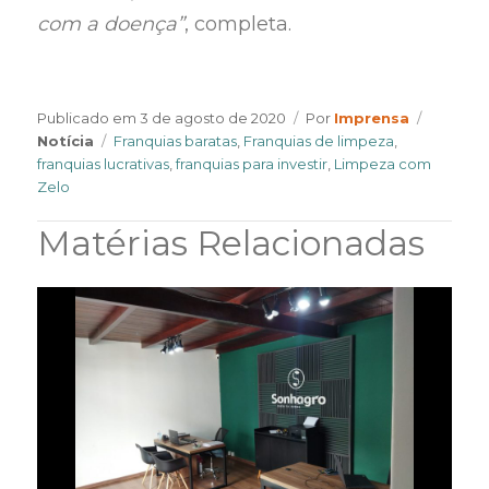
com a doença”
, completa.
Author
Categor
Publicado em
3 de agosto de 2020
Por
Imprensa
Tags
Notícia
Franquias baratas
,
Franquias de limpeza
,
franquias lucrativas
,
franquias para investir
,
Limpeza com
Zelo
Matérias Relacionadas