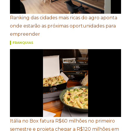
Ranking das cidades mais ricas do agro aponta
onde estarão as próximas oportunidades para
empreender
FRANQUIAS
Itália no Box fatura R$60 milhões no primeiro
semestre e projeta chegar a R$120 milhões em