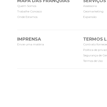
MAPA DAS FRANQUIAS
SERVIÇOS
Quem Somos
Assessoria
Trabalhe Conosco
Geomarketing
Onde Estamos
Expansão
IMPRENSA
TERMOS L
Envie uma matéria
Contrato fornece
Política de priva
Segurança de Cer
Termos de Uso