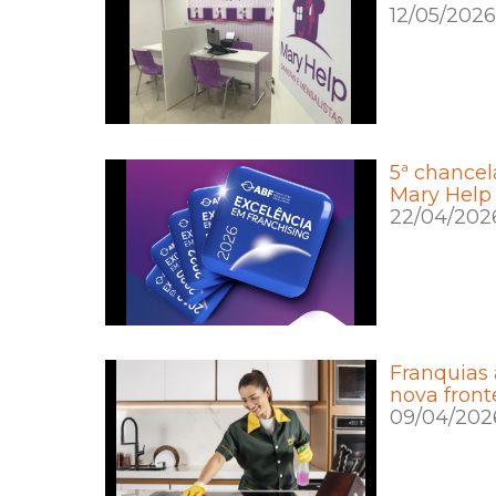
12/05/2026
5ª chancel
Mary Help
22/04/202
Franquias
nova front
09/04/202