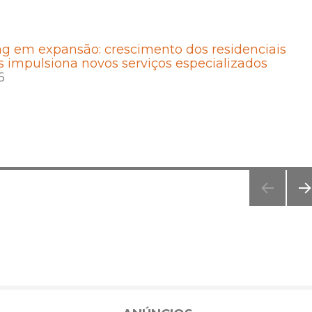
ing em expansão: crescimento dos residenciais
s impulsiona novos serviços especializados
6
PR
XI
PÁG
NA