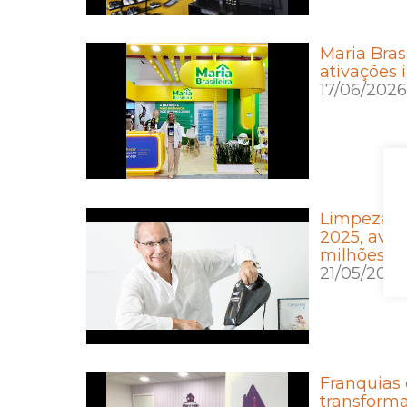
Maria Bras
ativações 
17/06/2026
Limpeza c
2025, avan
milhões e
21/05/2026
Franquias 
transform