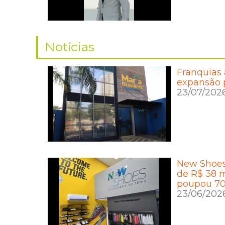
Notícias
Franquias 
expansão 
23/07/202
New Shoes
de R$ 38 m
poupou 700
23/06/202