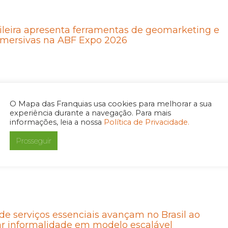
ileira apresenta ferramentas de geomarketing e
imersivas na ABF Expo 2026
O Mapa das Franquias usa cookies para melhorar a sua
experiência durante a navegação. Para mais
om Zelo cresce acima da média do mercado em
informações, leia a nossa
Política de Privacidade.
ça 40% e projeta faturamento superior a R$ 130
Prosseguir
m cinco anos
de serviços essenciais avançam no Brasil ao
ar informalidade em modelo escalável