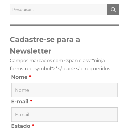
PES
Pesquisar
por:
Cadastre-se para a
Newsletter
Campos marcados com <span class="ninja-
forms-req-symbol">*</span> são requeridos
Nome
*
E-mail
*
Estado
*