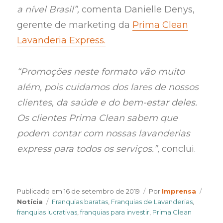
a nível Brasil”,
comenta Danielle Denys,
gerente de marketing da
Prima Clean
Lavanderia Express.
“Promoções neste formato vão muito
além, pois cuidamos dos lares de nossos
clientes, da saúde e do bem-estar deles.
Os clientes Prima Clean sabem que
podem contar com nossas lavanderias
express para todos os serviços.”
, conclui.
Author
Categ
Publicado em
16 de setembro de 2019
Por
Imprensa
Tags
Notícia
Franquias baratas
,
Franquias de Lavanderias
,
franquias lucrativas
,
franquias para investir
,
Prima Clean