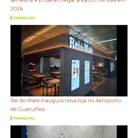
semestre e projeta chegar a R$120 milhões em
2026
FRANQUIAS
Rei do Mate inaugura nova loja no Aeroporto
de Guarulhos
FRANQUIAS