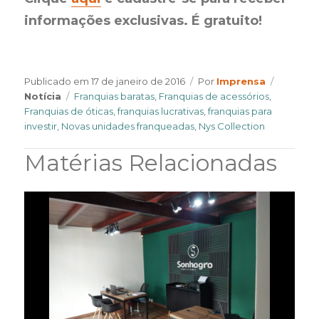
informações exclusivas. É gratuito!
Author
Categor
Publicado em
17 de janeiro de 2016
Por
Imprensa
Tags
Notícia
Franquias baratas
,
Franquias de acessórios
,
Franquias de óticas
,
franquias lucrativas
,
franquias para
investir
,
Novas unidades franqueadas
,
Nys Collection
Matérias Relacionadas