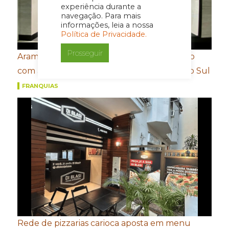
experiência durante a
navegação. Para mais
informações, leia a nossa
Política de Privacidade.
Prosseguir
Aramis expande presença no Rio de Janeiro
com abertura de nova loja no Shopping Rio Sul
FRANQUIAS
Rede de pizzarias carioca aposta em menu