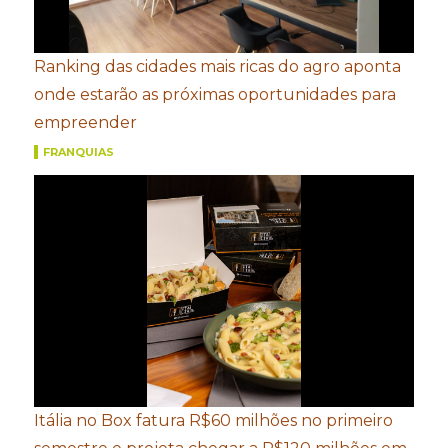
Ranking das cidades mais ricas do agro aponta
onde estarão as próximas oportunidades para
empreender
FRANQUIAS
Itália no Box fatura R$60 milhões no primeiro