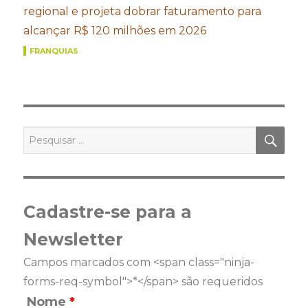
regional e projeta dobrar faturamento para
alcançar R$ 120 milhões em 2026
FRANQUIAS
PES
Pesquisar
por:
Cadastre-se para a
Newsletter
Campos marcados com <span class="ninja-
forms-req-symbol">*</span> são requeridos
Nome
*