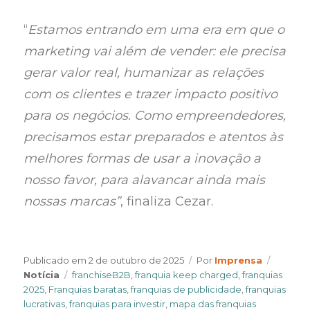
“
Estamos entrando em uma era em que o
marketing vai além de vender: ele precisa
gerar valor real, humanizar as relações
com os clientes e trazer impacto positivo
para os negócios. Como empreendedores,
precisamos estar preparados e atentos às
melhores formas de usar a inovação a
nosso favor, para alavancar ainda mais
nossas marcas”
, finaliza Cezar.
Author
Categor
Publicado em
2 de outubro de 2025
Por
Imprensa
Tags
Notícia
franchiseB2B
,
franquia keep charged
,
franquias
2025
,
Franquias baratas
,
franquias de publicidade
,
franquias
lucrativas
,
franquias para investir
,
mapa das franquias