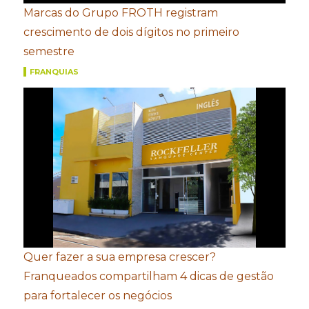
Marcas do Grupo FROTH registram
crescimento de dois dígitos no primeiro
semestre
FRANQUIAS
Quer fazer a sua empresa crescer?
Franqueados compartilham 4 dicas de gestão
para fortalecer os negócios