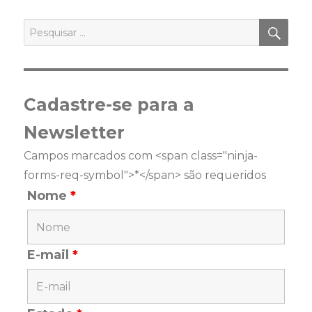
PES
Pesquisar
por:
Cadastre-se para a
Newsletter
Campos marcados com <span class="ninja-
forms-req-symbol">*</span> são requeridos
Nome
*
E-mail
*