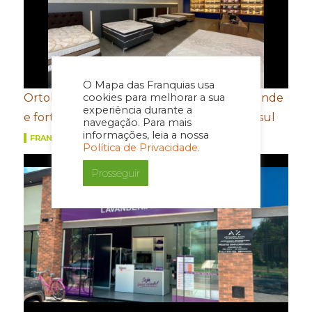
O Mapa das Franquias usa
cookies para melhorar a sua
Ortobom aposta em novo conceito de estande
experiência durante a
e fortalecimento de portfólio para a Movelsul
navegação. Para mais
informações, leia a nossa
FRANQUIAS
Política de Privacidade.
Prosseguir