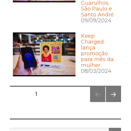
Guarulhos,
São Paulo e
Santo André
09/09/2024
Keep
Charged
lança
promoção
para mês da
mulher
08/03/2024
Posts
PÁGINA
1
pagination
PRÓ
XIMA
PÁGI
NA
PES
Pesquisar