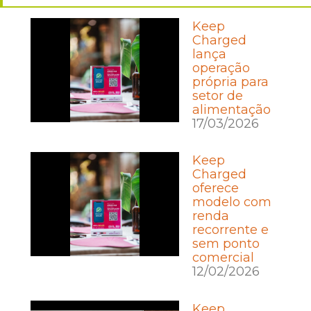
Keep
Charged
lança
operação
própria para
setor de
alimentação
17/03/2026
Keep
Charged
oferece
modelo com
renda
recorrente e
sem ponto
comercial
12/02/2026
Keep