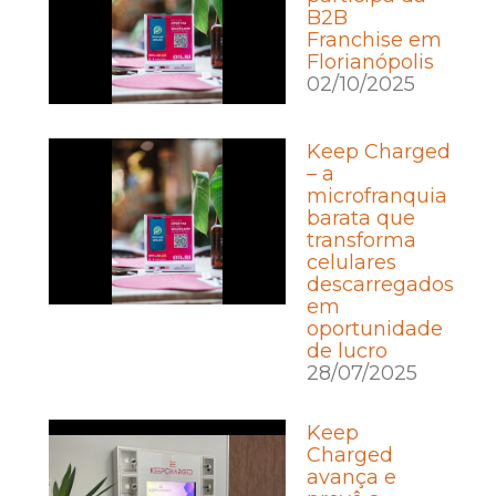
B2B
Franchise em
Florianópolis
02/10/2025
Keep Charged
– a
microfranquia
barata que
transforma
celulares
descarregados
em
oportunidade
de lucro
28/07/2025
Keep
Charged
avança e