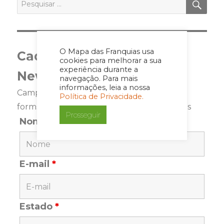
por:
O Mapa das Franquias usa
Cadastre-se para a
cookies para melhorar a sua
experiência durante a
Newsletter
navegação. Para mais
informações, leia a nossa
Campos marcados com <span class="ninja-
Política de Privacidade.
forms-req-symbol">*</span> são requeridos
Prosseguir
Nome
*
E-mail
*
Estado
*