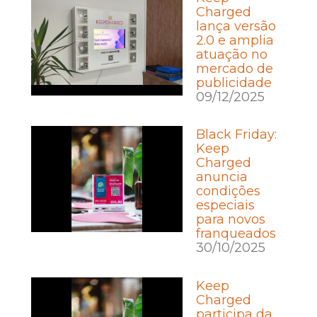
Charged
lança versão
2.0 e amplia
atuação no
mercado de
publicidade
09/12/2025
Black Friday:
Keep
Charged
anuncia
condições
especiais
para novos
franqueados
30/10/2025
Keep
Charged
participa da