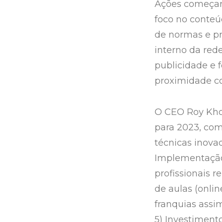
Ações começar
foco no conteú
de normas e pr
interno da red
publicidade e 
proximidade c
O CEO Roy Kho
para 2023, com
técnicas inovad
Implementação
profissionais 
de aulas (onlin
franquias assi
5) Investiment