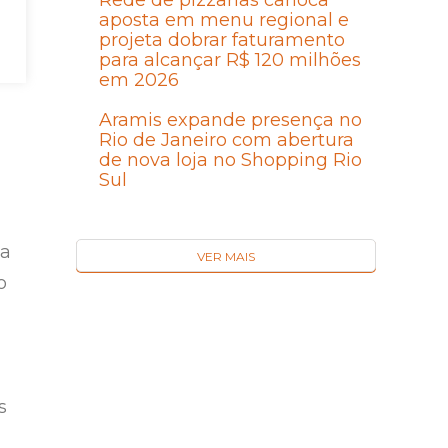
Rede de pizzarias carioca
o
aposta em menu regional e
o
projeta dobrar faturamento
para alcançar R$ 120 milhões
em 2026
Aramis expande presença no
Rio de Janeiro com abertura
de nova loja no Shopping Rio
Sul
sa
VER MAIS
o
,
s