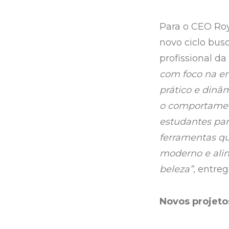
Para o CEO Roy
novo ciclo bus
profissional da
com foco na en
prático e dinâ
o comportament
estudantes pa
ferramentas qu
moderno e ali
beleza”
, entre
Novos projeto