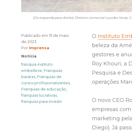
(Da esquerda para direita) DIretora comercial Lourdes Veras, 
Publicado em
15 de maio
O
Instituto Em
de 2023
beleza da Amé
Author
Por
Imprensa
gestores e anu
Categories
Notícia
Roy Khouri, a D
Tags
franquia instituto
embelleze
,
Franquias
Pesquisa e Des
baratas
,
Franquias de
operações Mar
cursos profissionalizantes
,
Franquias de educação
,
franquias lucrativas
,
O novo CEO Ro
franquias para investir
empresas com 
marketing pela 
Diego). Já pas