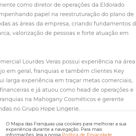
mente como diretor de operações da Eldorado
empenhando papel na reestruturação do plano de
odas as áreas da empresa, criando fundamentos 
arca, valorização de pessoas e forte atuação em
comercial Lourdes Veras possui experiência na área
ejo em geral, franquias e também clientes Key
ui larga experiência em traçar metas comerciais,
 financeiras e já atuou como head de operações e
franquias na Mahogany Cosméticos e gerente
ndas no Grupo Hope Lingerie.
O Mapa das Franquias usa cookies para melhorar a sua
etora de Pesquisa & Desenvolvimento quem
experiência durante a navegação. Para mais
informações, leia a nossa
Política de Privacidade.