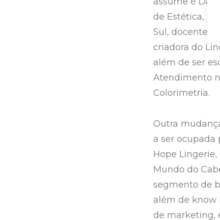
assume é Dani
de Estética, B
Sul, docente d
criadora do Li
além de ser esc
Atendimento no
Colorimetria.
Outra mudança 
a ser ocupada
Hope Lingerie,
Mundo do Cabel
segmento de be
além de know h
de marketing, 