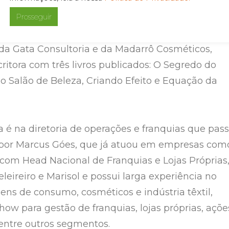
ele Bornea, que também é docente da Graduaçã
Prosseguir
iomedicina e Farmácia na Universidade Cruzeiro d
a Pós-graduação de Produtos Capilares na USP,
nda Gata Consultoria e da Madarrô Cosméticos,
ritora com três livros publicados: O Segredo do
 Salão de Beleza, Criando Efeito e Equação da
é na diretoria de operações e franquias que pas
 por Marcus Góes, que já atuou em empresas com
 com Head Nacional de Franquias e Lojas Próprias
eireiro e Marisol e possui larga experiência no
ns de consumo, cosméticos e indústria têxtil,
ow para gestão de franquias, lojas próprias, açõe
entre outros segmentos.