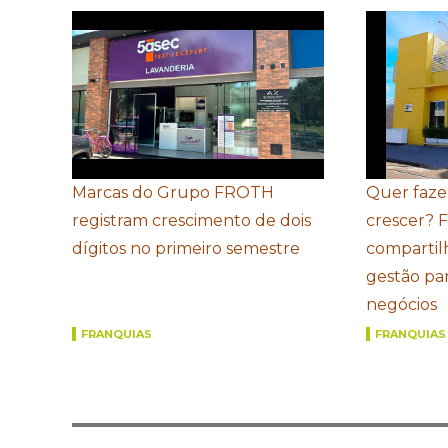
Marcas do Grupo FROTH
Quer faze
registram crescimento de dois
crescer? 
dígitos no primeiro semestre
compartil
gestão par
negócios
FRANQUIAS
FRANQUIAS