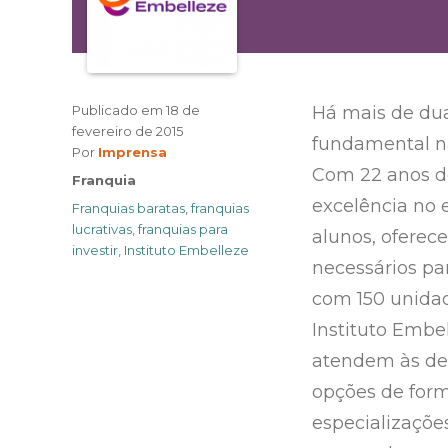
Publicado em
18 de
Há mais de dua
fevereiro de 2015
fundamental na
Author
Por
Imprensa
Com 22 anos de
Categories
Franquia
excelência no e
Tags
Franquias baratas
,
franquias
lucrativas
,
franquias para
alunos, oferec
investir
,
Instituto Embelleze
necessários par
com 150 unidade
Instituto Embe
atendem às de
opções de forma
especializaçõe