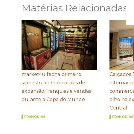
Matérias Relacionadas
market4u fecha primeiro
Calçados 
semestre com recordes de
internacio
expansão, franquias e vendas
commerce
durante a Copa do Mundo
olho na e
Central
FRANQUIAS
FRANQUIAS