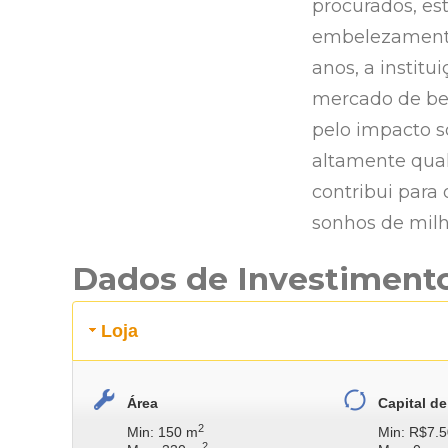
procurados, es
embelezamento 
anos, a instit
mercado de bel
pelo impacto s
altamente qual
contribui para
sonhos de milh
Dados de Investiment
Loja
Área
Capital de
2
Min: 150 m
Min: R$7.5
2