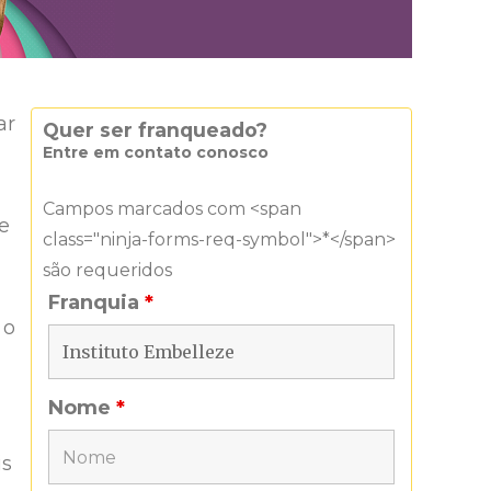
ar
Quer ser franqueado?
Entre em contato conosco
Campos marcados com <span
de
class="ninja-forms-req-symbol">*</span>
são requeridos
Franquia
*
 o
Nome
*
is