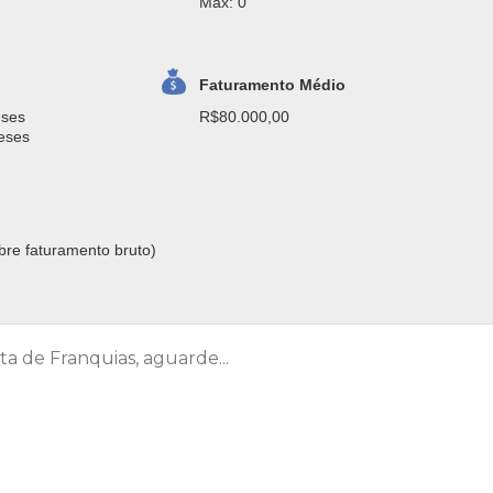
Max: 0
Faturamento Médio
eses
R$80.000,00
eses
bre faturamento bruto)
ta de Franquias, aguarde...