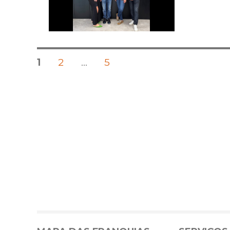
Posts
PÁGINA
PÁGINA
PÁGINA
1
2
…
5
pagination