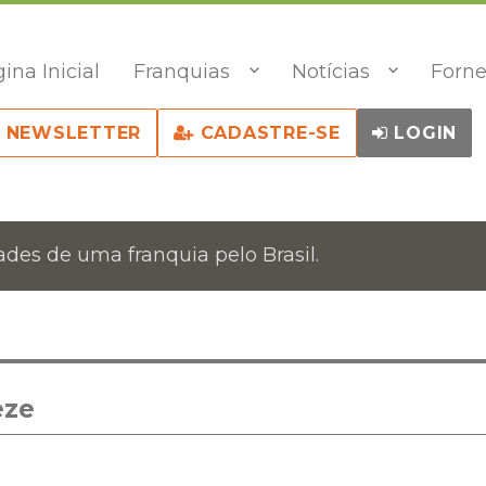
ina Inicial
Franquias
Notícias
Forne
NEWSLETTER
CADASTRE-SE
LOGIN
des de uma franquia pelo Brasil.
eze