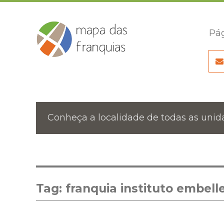
Pág
Conheça a localidade de todas as unida
Tag:
franquia instituto embell