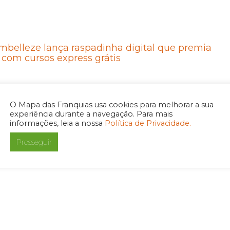
Embelleze lança raspadinha digital que premia
 com cursos express grátis
O Mapa das Franquias usa cookies para melhorar a sua
experiência durante a navegação. Para mais
informações, leia a nossa
Política de Privacidade.
Embelleze libera descontos progressivos em
Prosseguir
que incentiva o aprimoramento de carreira