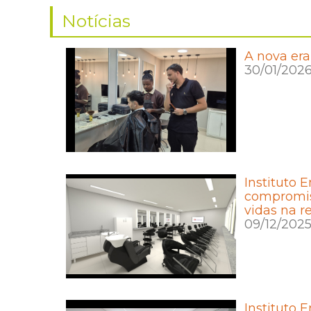
Notícias
A nova era
30/01/202
Instituto 
compromis
vidas na r
09/12/202
Instituto