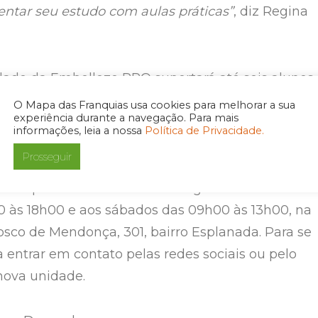
tar seu estudo com aulas práticas”
, diz Regina
dade da Embelleze PRO suportará até seis alunos
a com seis cadeiras para realizar as aulas práticas
O Mapa das Franquias usa cookies para melhorar a sua
experiência durante a navegação. Para mais
 e uma sala climatizada e confortável para que os
informações, leia a nossa
Política de Privacidade.
a melhor experiência.
Prosseguir
Despacho irá funcionar de segunda-feira a sexta
00 às 18h00 e aos sábados das 09h00 às 13h00, na
osco de Mendonça, 301, bairro Esplanada. Para se
a entrar em contato pelas redes sociais ou pelo
ova unidade.