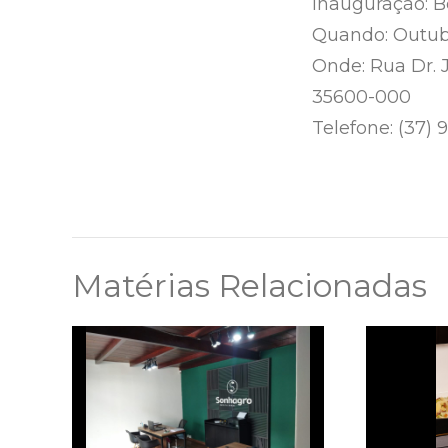
Inauguração: 
Quando: Outub
Onde: Rua Dr. 
35600-000
Telefone: (37)
Matérias Relacionadas