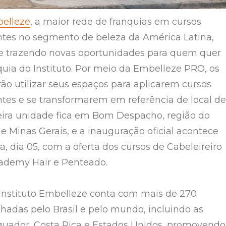
belleze
, a maior rede de franquias em cursos
antes no segmento de beleza da América Latina,
 e trazendo novas oportunidades para quem quer
quia do Instituto. Por meio da Embelleze PRO, os
ão utilizar seus espaços para aplicarem cursos
antes e se transformarem em referência de local de
eira unidade fica em Bom Despacho, região do
e Minas Gerais, e a inauguração oficial acontece
ra, dia 05, com a oferta dos cursos de Cabeleireiro
cademy Hair e Penteado.
Instituto Embelleze conta com mais de 270
lhadas pelo Brasil e pelo mundo, incluindo as
quador, Costa Rica e Estados Unidos, promovendo