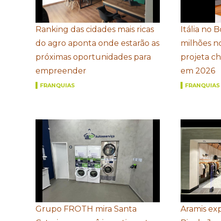
Ranking das cidades mais ricas
Itália no 
do agro aponta onde estarão as
milhões n
próximas oportunidades para
projeta c
empreender
em 2026
FRANQUIAS
FRANQUIAS
Grupo FROTH mira Santa
Aramis ex