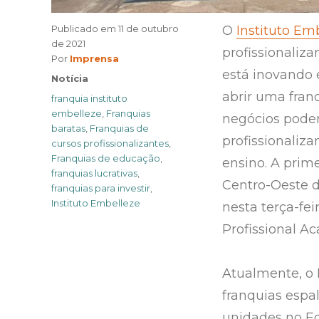
Publicado em
11 de outubro
O
Instituto Em
de 2021
profissionaliz
Author
Por
Imprensa
está inovando
Categories
Notícia
abrir uma fran
Tags
franquia instituto
embelleze
,
Franquias
negócios poder
baratas
,
Franquias de
profissionaliz
cursos profissionalizantes
,
Franquias de educação
,
ensino. A prim
franquias lucrativas
,
Centro-Oeste d
franquias para investir
,
Instituto Embelleze
nesta terça-fei
Profissional A
Atualmente, o 
franquias espa
unidades no E