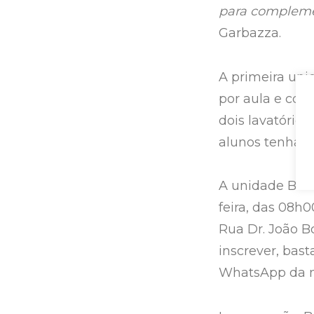
para complemen
Garbazza.
A primeira uni
por aula e cont
dois lavatórios
alunos tenham 
A unidade Bom 
feira, das 08h
Rua Dr. João B
inscrever, bast
WhatsApp da n