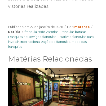
vistorias realizadas.
Author
Categor
Publicado em
22 de janeiro de 2026
Por
Imprensa
Tags
Notícia
franquia rede vistorias
,
Franquias baratas
,
Franquias de serviços
,
franquias lucrativas
,
franquias para
investir
,
Internacionalização de franquias
,
mapa das
franquias
Matérias Relacionadas