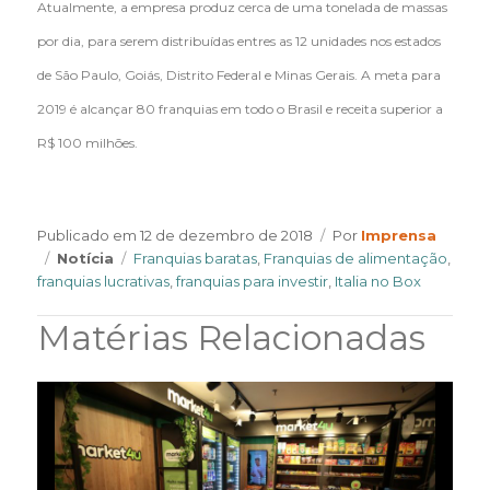
Atualmente, a empresa produz cerca de uma tonelada de massas
por dia, para serem distribuídas entres as 12 unidades nos estados
de São Paulo, Goiás, Distrito Federal e Minas Gerais. A meta para
2019 é alcançar 80 franquias em todo o Brasil e receita superior a
R$ 100 milhões.
Author
Publicado em
12 de dezembro de 2018
Por
Imprensa
Categories
Tags
Notícia
Franquias baratas
,
Franquias de alimentação
,
franquias lucrativas
,
franquias para investir
,
Italia no Box
Matérias Relacionadas