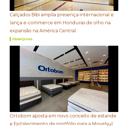
Calçados Bibi amplia presença internacional e
lança e-commerce em Honduras de olho na
expansão na América Central
FRANQUIAS
Ortobom aposta em novo conceito de estande
e fortalecimento de portfólio para a Movelsul