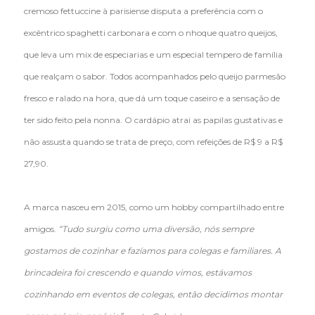
cremoso fettuccine à parisiense disputa a preferência com o
excêntrico spaghetti carbonara e com o nhoque quatro queijos,
que leva um mix de especiarias e um especial tempero de família
que realçam o sabor. Todos acompanhados pelo queijo parmesão
fresco e ralado na hora, que dá um toque caseiro e a sensação de
ter sido feito pela nonna. O cardápio atrai as papilas gustativas e
não assusta quando se trata de preço, com refeições de R$ 9 a R$
27,90.
A marca nasceu em 2015, como um hobby compartilhado entre
amigos.
“Tudo surgiu como uma diversão, nós sempre
gostamos de cozinhar e fazíamos para colegas e familiares. A
brincadeira foi crescendo e quando vimos, estávamos
cozinhando em eventos de colegas, então decidimos montar