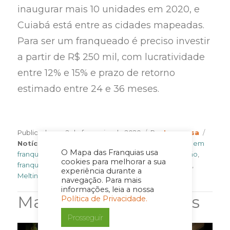
inaugurar mais 10 unidades em 2020, e
Cuiabá está entre as cidades mapeadas.
Para ser um franqueado é preciso investir
a partir de R$ 250 mil, com lucratividade
entre 12% e 15% e prazo de retorno
estimado entre 24 e 36 meses.
Author
Categ
Publicado em
2 de fevereiro de 2020
Por
Imprensa
Tags
Notícia
Calzoon Mini Calzones
,
Dicas para investir em
O Mapa das Franquias usa
franquias
,
Franquias baratas
,
Franquias de alimentação
,
cookies para melhorar a sua
franquias lucrativas
,
franquias para investir
,
Gela Boca
,
experiência durante a
Melting Burgers
,
Temaki Fry
,
Toutsie
navegação. Para mais
informações, leia a nossa
Matérias Relacionadas
Política de Privacidade.
Prosseguir