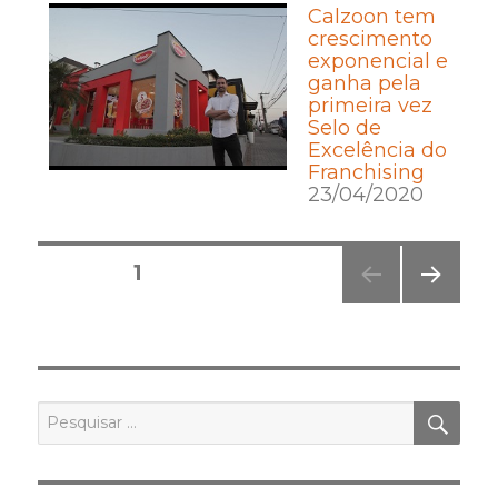
Calzoon tem
crescimento
exponencial e
ganha pela
primeira vez
Selo de
Excelência do
Franchising
23/04/2020
Posts
PÁGINA
1
pagination
PRÓ
XIMA
PÁGI
NA
PES
Pesquisar
por: