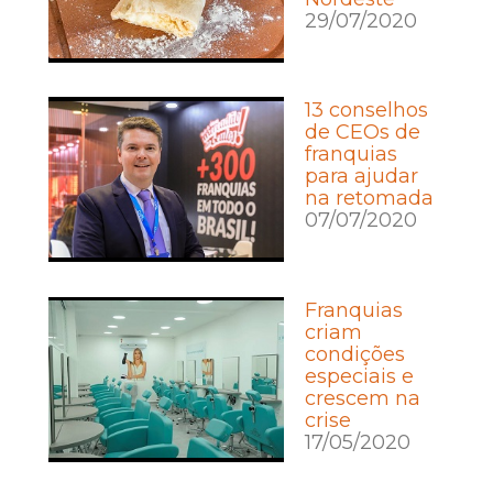
29/07/2020
13 conselhos
de CEOs de
franquias
para ajudar
na retomada
07/07/2020
Franquias
criam
condições
especiais e
crescem na
crise
17/05/2020