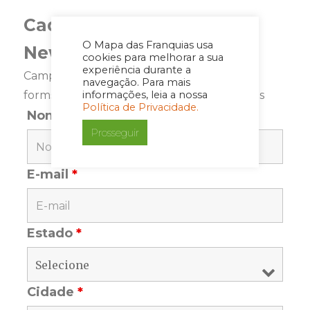
Cadastre-se para a
O Mapa das Franquias usa
Newsletter
cookies para melhorar a sua
experiência durante a
Campos marcados com <span class="ninja-
navegação. Para mais
informações, leia a nossa
forms-req-symbol">*</span> são requeridos
Política de Privacidade.
Nome
*
Prosseguir
E-mail
*
Estado
*
Cidade
*