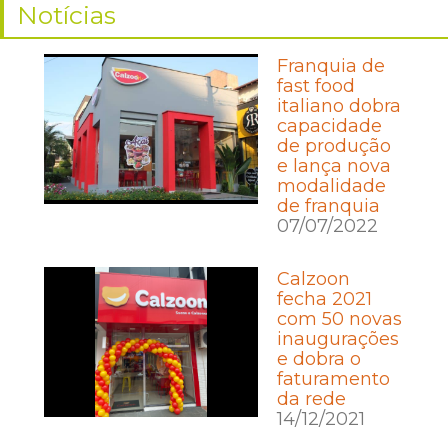
Notícias
Franquia de
fast food
italiano dobra
capacidade
de produção
e lança nova
modalidade
de franquia
07/07/2022
Calzoon
fecha 2021
com 50 novas
inaugurações
e dobra o
faturamento
da rede
14/12/2021