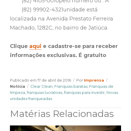
(82) 4105-0010
pelo número
ou
. A
(82) 99902-4321
unidade está
localizada na Avenida Prestato Ferreira
Machado, 1282C, no bairro de Jatiúca.
Clique
aqui
e cadastre-se para receber
informações exclusivas. É gratuito
Author
Categories
Publicado em
17 de abril de 2016
Por
Imprensa
Tags
Notícia
Clear Clean
,
Franquias baratas
,
Franquias de
limpeza
,
franquias lucrativas
,
franquias para investir
,
Novas
unidades franqueadas
Matérias Relacionadas