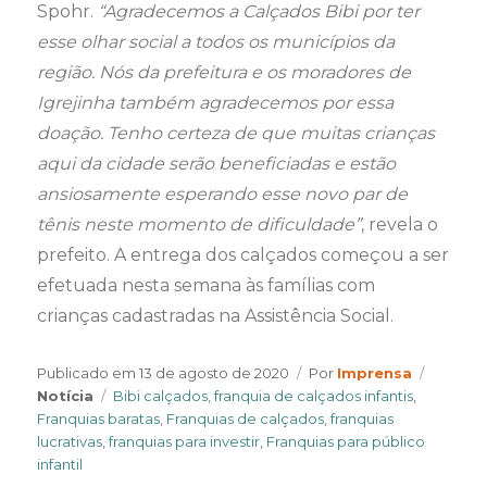
Spohr.
“Agradecemos a Calçados Bibi por ter
esse olhar social a todos os municípios da
região. Nós da prefeitura e os moradores de
Igrejinha também agradecemos por essa
doação. Tenho certeza de que muitas crianças
aqui da cidade serão beneficiadas e estão
ansiosamente esperando esse novo par de
tênis neste momento de dificuldade”
, revela o
prefeito. A entrega dos calçados começou a ser
efetuada nesta semana às famílias com
crianças cadastradas na Assistência Social.
Author
Categor
Publicado em
13 de agosto de 2020
Por
Imprensa
Tags
Notícia
Bibi calçados
,
franquia de calçados infantis
,
Franquias baratas
,
Franquias de calçados
,
franquias
lucrativas
,
franquias para investir
,
Franquias para público
infantil