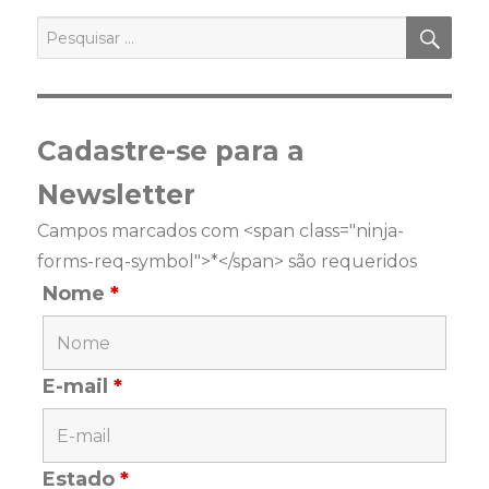
PES
Pesquisar
por:
Cadastre-se para a
Newsletter
Campos marcados com <span class="ninja-
forms-req-symbol">*</span> são requeridos
Nome
*
E-mail
*
Estado
*