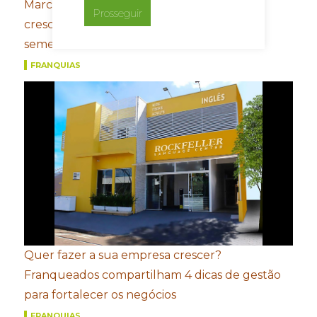
Marcas do Grupo FROTH registram
Prosseguir
crescimento de dois dígitos no primeiro
semestre
FRANQUIAS
Quer fazer a sua empresa crescer?
Franqueados compartilham 4 dicas de gestão
para fortalecer os negócios
FRANQUIAS