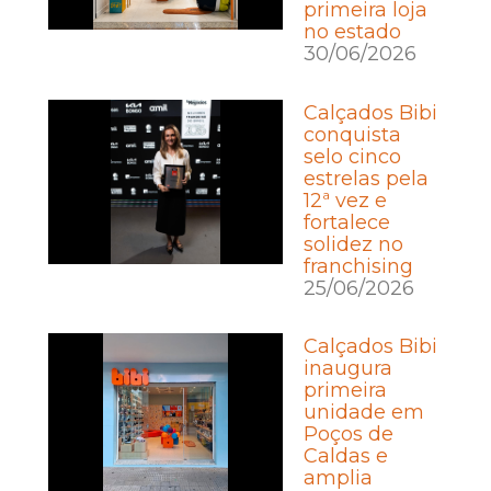
primeira loja
no estado
30/06/2026
Calçados Bibi
conquista
selo cinco
estrelas pela
12ª vez e
fortalece
solidez no
franchising
25/06/2026
Calçados Bibi
inaugura
primeira
unidade em
Poços de
Caldas e
amplia