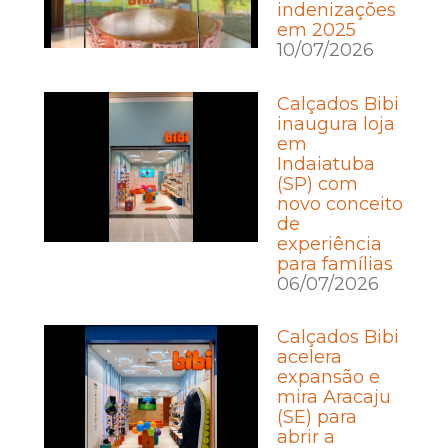
indenizações
em 2025
10/07/2026
Calçados Bibi
inaugura loja
em
Indaiatuba
(SP) com
novo conceito
de
experiência
para famílias
06/07/2026
Calçados Bibi
acelera
expansão e
mira Aracaju
(SE) para
abrir a