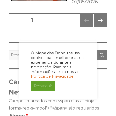
07/05/2026
Posts
PÁGINA
1
pagination
PRÓ
XIMA
PÁGI
NA
PES
Pesquisar
O Mapa das Franquias usa
por:
cookies para melhorar a sua
experiência durante a
navegação. Para mais
informações, leia a nossa
Política de Privacidade.
Cadastre-se para a
Prosseguir
Newsletter
Campos marcados com <span class="ninja-
forms-req-symbol">*</span> são requeridos
Nome
*