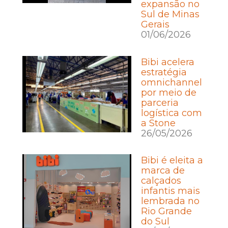
expansão no
Sul de Minas
Gerais
01/06/2026
Bibi acelera
estratégia
omnichannel
por meio de
parceria
logística com
a Stone
26/05/2026
Bibi é eleita a
marca de
calçados
infantis mais
lembrada no
Rio Grande
do Sul