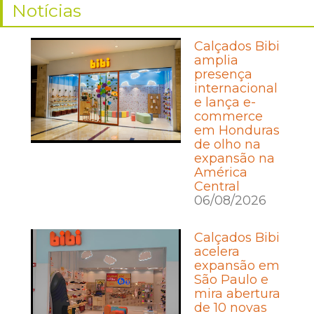
Notícias
Calçados Bibi
amplia
presença
internacional
e lança e-
commerce
em Honduras
de olho na
expansão na
América
Central
06/08/2026
Calçados Bibi
acelera
expansão em
São Paulo e
mira abertura
de 10 novas