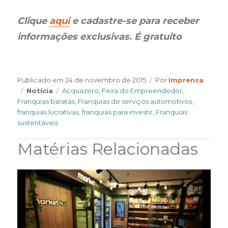
Clique
aqui
e cadastre-se para receber
informações exclusivas. É gratuito
Author
Publicado em
24 de novembro de 2015
Por
Imprensa
Categories
Tags
Notícia
Acquazero
,
Feira do Empreendedor
,
Franquias baratas
,
Franquias de serviços automotivos
,
franquias lucrativas
,
franquias para investir
,
Franquias
sustentáveis
Matérias Relacionadas