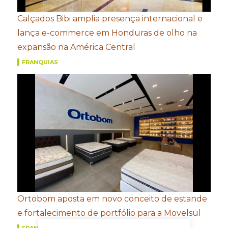
Calçados Bibi amplia presença internacional e
lança e-commerce em Honduras de olho na
expansão na América Central
FRANQUIAS
Ortobom aposta em novo conceito de estande
e fortalecimento de portfólio para a Movelsul