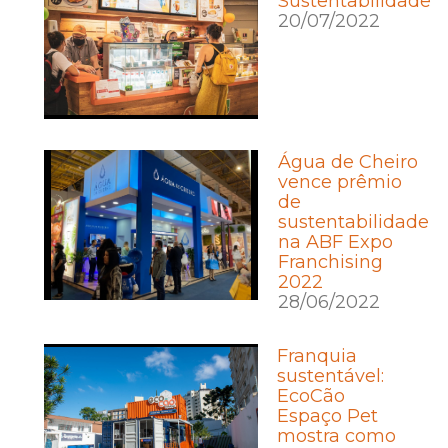
Sustentabilidade
20/07/2022
Água de Cheiro
vence prêmio
de
sustentabilidade
na ABF Expo
Franchising
2022
28/06/2022
Franquia
sustentável:
EcoCão
Espaço Pet
mostra como