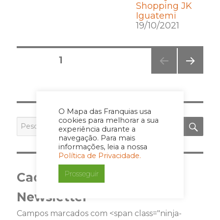
Shopping JK
Iguatemi
19/10/2021
Posts
PÁGINA
1
pagination
PRÓ
XIMA
PÁGI
NA
O Mapa das Franquias usa
PES
cookies para melhorar a sua
Pesquisar
experiência durante a
por:
navegação. Para mais
informações, leia a nossa
Política de Privacidade.
Prosseguir
Cadastre-se para a
Newsletter
Campos marcados com <span class="ninja-