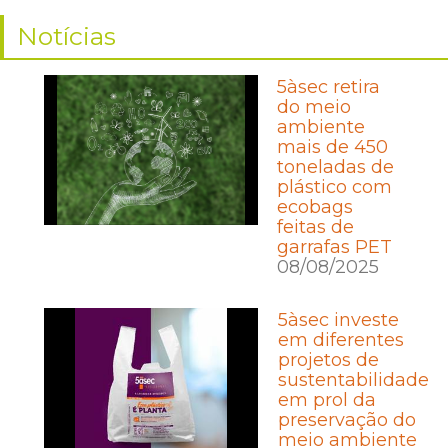
Notícias
5àsec retira
do meio
ambiente
mais de 450
toneladas de
plástico com
ecobags
feitas de
garrafas PET
08/08/2025
5àsec investe
em diferentes
projetos de
sustentabilidade
em prol da
preservação do
meio ambiente