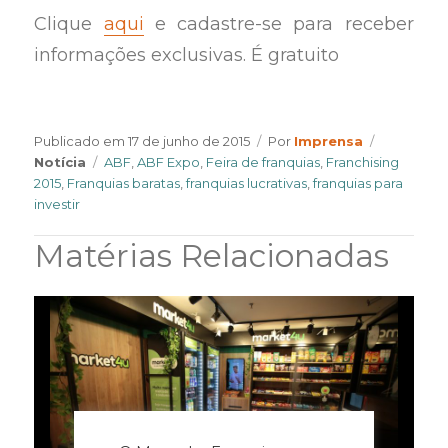
Clique
aqui
e cadastre-se para receber
informações exclusivas. É gratuito
Author
Categorie
Publicado em
17 de junho de 2015
Por
Imprensa
Tags
Notícia
ABF
,
ABF Expo
,
Feira de franquias
,
Franchising
2015
,
Franquias baratas
,
franquias lucrativas
,
franquias para
investir
Matérias Relacionadas