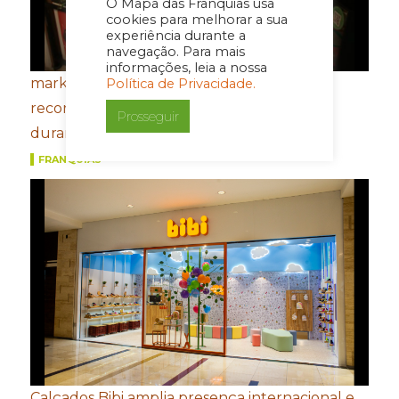
O Mapa das Franquias usa
cookies para melhorar a sua
experiência durante a
navegação. Para mais
informações, leia a nossa
market4u fecha primeiro semestre com
Política de Privacidade.
recordes de expansão, franquias e vendas
Prosseguir
durante a Copa do Mundo
FRANQUIAS
Calçados Bibi amplia presença internacional e