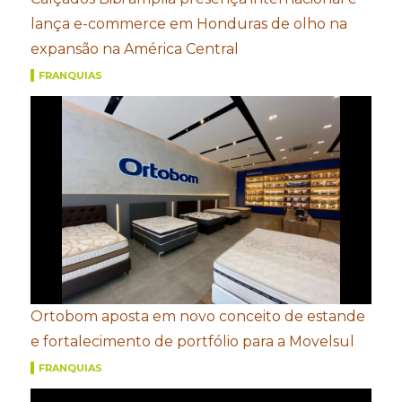
lança e-commerce em Honduras de olho na
expansão na América Central
FRANQUIAS
Ortobom aposta em novo conceito de estande
e fortalecimento de portfólio para a Movelsul
FRANQUIAS