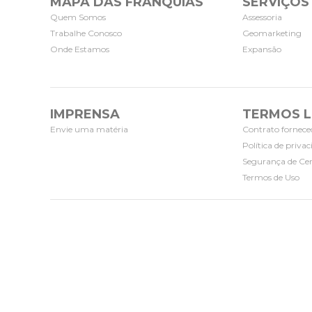
MAPA DAS FRANQUIAS
SERVIÇOS
Quem Somos
Assessoria
Trabalhe Conosco
Geomarketing
Onde Estamos
Expansão
IMPRENSA
TERMOS L
Envie uma matéria
Contrato fornece
Política de priva
Segurança de Cer
Termos de Uso