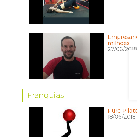
Empresário
milhões
27/06/2018
Franquias
Pure Pilat
18/06/2018