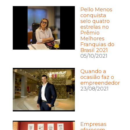
Pello Menos
conquista
selo quatro
estrelas no
Prêmio
Melhores
Franquias do
Brasil 2021
05/10/2021
Quando a
ocasião faz o
empreendedor
23/08/2021
Empresas
oferecem