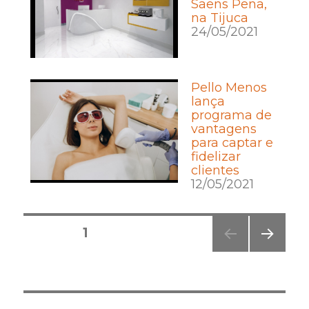
Saens Pena,
na Tijuca
24/05/2021
Pello Menos
lança
programa de
vantagens
para captar e
fidelizar
clientes
12/05/2021
Posts
PÁGINA
1
pagination
PRÓ
XIMA
PÁGI
NA