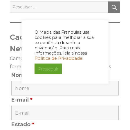
PES
Pesquisar
por:
O Mapa das Franquias usa
Cadastre-se para a
cookies para melhorar a sua
experiência durante a
Newsletter
navegação. Para mais
informações, leia a nossa
Política de Privacidade.
Campos marcados com <span class="ninja-
forms-req-symbol">*</span> são requeridos
Prosseguir
Nome
*
E-mail
*
Estado
*