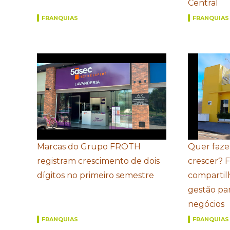
Central
FRANQUIAS
FRANQUIAS
Marcas do Grupo FROTH
Quer faze
registram crescimento de dois
crescer? 
dígitos no primeiro semestre
compartil
gestão par
negócios
FRANQUIAS
FRANQUIAS