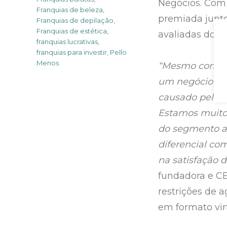
Negócios. Com 
Franquias de beleza
,
premiada junto
Franquias de depilação
,
Franquias de estética
,
avaliadas do fr
franquias lucrativas
,
franquias para investir
,
Pello
Menos
“Mesmo com ta
um negócio em 
causado pela p
Estamos muito 
do segmento a 
diferencial co
na satisfação 
fundadora e C
restrições de
em formato virt