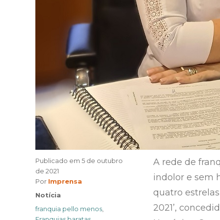
Publicado em
5 de outubro
A rede de fran
de 2021
indolor e sem 
Author
Por
Imprensa
quatro estrela
Categories
Notícia
2021’, concedi
Tags
franquia pello menos
,
Franquias baratas
,