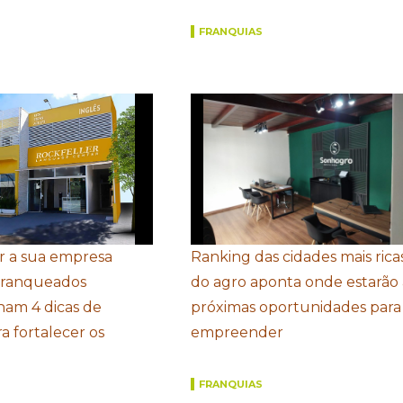
FRANQUIAS
r a sua empresa
Ranking das cidades mais rica
Franqueados
do agro aponta onde estarão 
ham 4 dicas de
próximas oportunidades para
a fortalecer os
empreender
FRANQUIAS