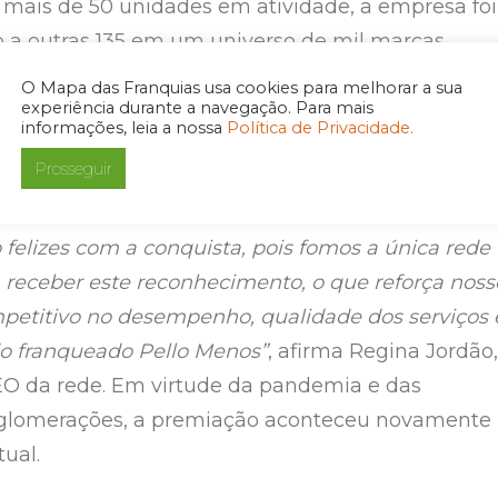
mais de 50 unidades em atividade, a empresa foi
 a outras 135 em um universo de mil marcas
anchising brasileiro.
O Mapa das Franquias usa cookies para melhorar a sua
experiência durante a navegação. Para mais
informações, leia a nossa
Política de Privacidade.
ntos obstáculos e com a dificuldade de manter
Prosseguir
meio a tantas incertezas, além do prejuízo
andemia, nós atingimos as quatro estrelas.
felizes com a conquista, pois fomos a única rede
receber este reconhecimento, o que reforça noss
mpetitivo no desempenho, qualidade dos serviços 
do franqueado Pello Menos”
, afirma Regina Jordão,
EO da rede. Em virtude da pandemia e das
 aglomerações, a premiação aconteceu novamente
ual.