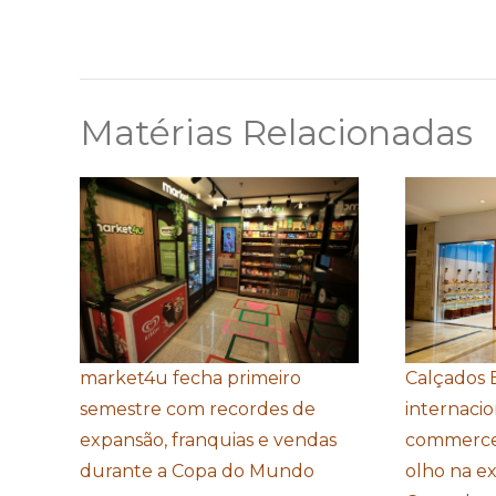
Matérias Relacionadas
market4u fecha primeiro
Calçados 
semestre com recordes de
internacio
expansão, franquias e vendas
commerce
durante a Copa do Mundo
olho na e