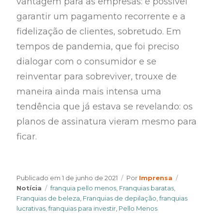
vantagem para as empresas: é possível
garantir um pagamento recorrente e a
fidelização de clientes, sobretudo. Em
tempos de pandemia, que foi preciso
dialogar com o consumidor e se
reinventar para sobreviver, trouxe de
maneira ainda mais intensa uma
tendência que já estava se revelando: os
planos de assinatura vieram mesmo para
ficar.
Author
Categories
Publicado em
1 de junho de 2021
Por
Imprensa
Tags
Notícia
franquia pello menos
,
Franquias baratas
,
Franquias de beleza
,
Franquias de depilação
,
franquias
lucrativas
,
franquias para investir
,
Pello Menos