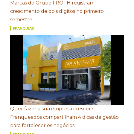
Marcas do Grupo FROTH registram
crescimento de dois dígitos no primeiro
semestre
FRANQUIAS
Quer fazer a sua empresa crescer?
Franqueados compartilham 4 dicas de gestão
para fortalecer os negócios