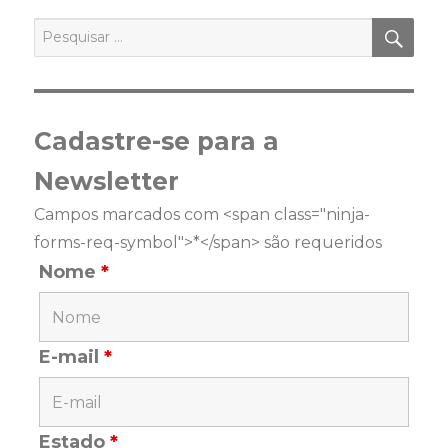
PES
Pesquisar
por:
Cadastre-se para a
Newsletter
Campos marcados com <span class="ninja-
forms-req-symbol">*</span> são requeridos
Nome
*
E-mail
*
Estado
*