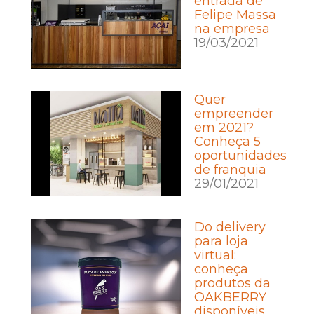
entrada de
Felipe Massa
na empresa
19/03/2021
Quer
empreender
em 2021?
Conheça 5
oportunidades
de franquia
29/01/2021
Do delivery
para loja
virtual:
conheça
produtos da
OAKBERRY
disponíveis