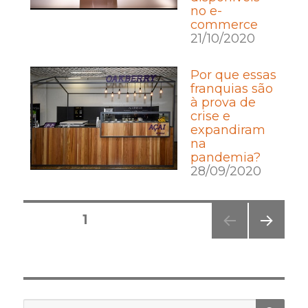
no e-
commerce
21/10/2020
Por que essas
franquias são
à prova de
crise e
expandiram
na
pandemia?
28/09/2020
Posts
PÁGINA
1
pagination
PRÓ
XIMA
PÁGI
NA
PES
Pesquisar