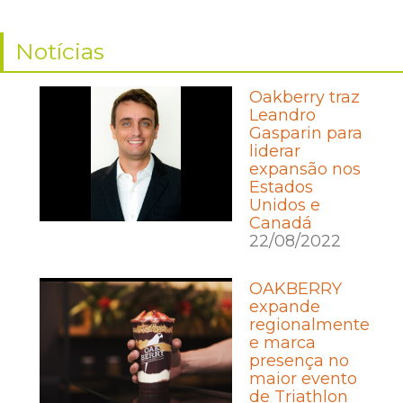
Notícias
Oakberry traz
Leandro
Gasparin para
liderar
expansão nos
Estados
Unidos e
Canadá
22/08/2022
OAKBERRY
expande
regionalmente
e marca
presença no
maior evento
de Triathlon