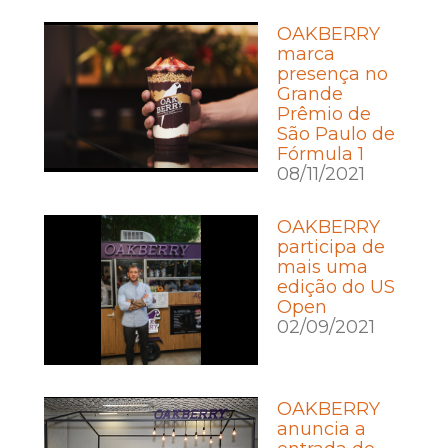
OAKBERRY
marca
presença no
Grande
Prêmio de
São Paulo de
Fórmula 1
08/11/2021
OAKBERRY
participa de
mais uma
edição do US
Open
02/09/2021
OAKBERRY
anuncia a