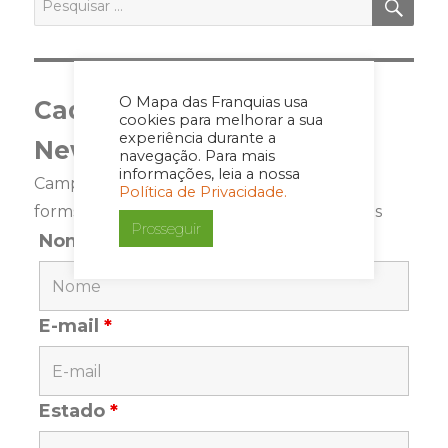
por:
O Mapa das Franquias usa
Cadastre-se para a
cookies para melhorar a sua
experiência durante a
Newsletter
navegação. Para mais
informações, leia a nossa
Campos marcados com <span class="ninja-
Política de Privacidade.
forms-req-symbol">*</span> são requeridos
Prosseguir
Nome
*
E-mail
*
Estado
*