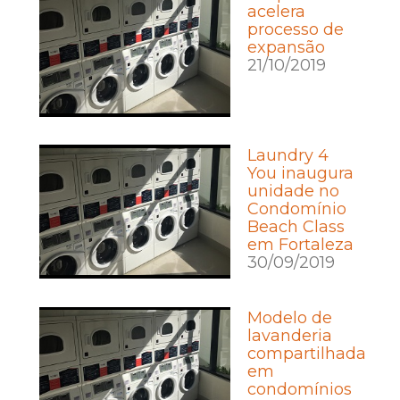
acelera
processo de
expansão
21/10/2019
Laundry 4
You inaugura
unidade no
Condomínio
Beach Class
em Fortaleza
30/09/2019
Modelo de
lavanderia
compartilhada
em
condomínios