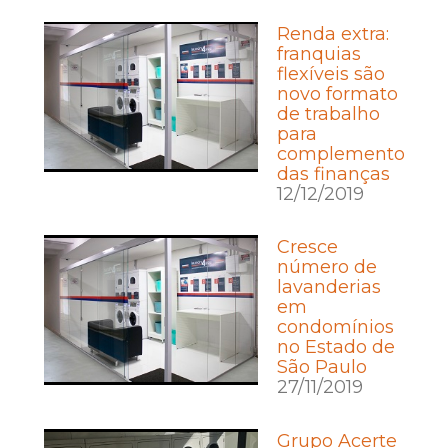
Renda extra:
franquias
flexíveis são
novo formato
de trabalho
para
complemento
das finanças
12/12/2019
Cresce
número de
lavanderias
em
condomínios
no Estado de
São Paulo
27/11/2019
Grupo Acerte