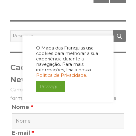
pagination
PRÓ
XIMA
PÁGI
NA
PES
Pesquisar
por:
O Mapa das Franquias usa
cookies para melhorar a sua
experiência durante a
navegação. Para mais
Cadastre-se para a
informações, leia a nossa
Política de Privacidade.
Newsletter
Prosseguir
Campos marcados com <span class="ninja-
forms-req-symbol">*</span> são requeridos
Nome
*
E-mail
*