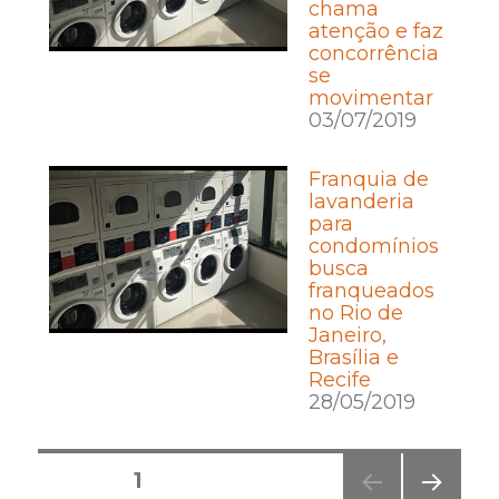
chama
atenção e faz
concorrência
se
movimentar
03/07/2019
Franquia de
lavanderia
para
condomínios
busca
franqueados
no Rio de
Janeiro,
Brasília e
Recife
28/05/2019
Posts
PÁGINA
1