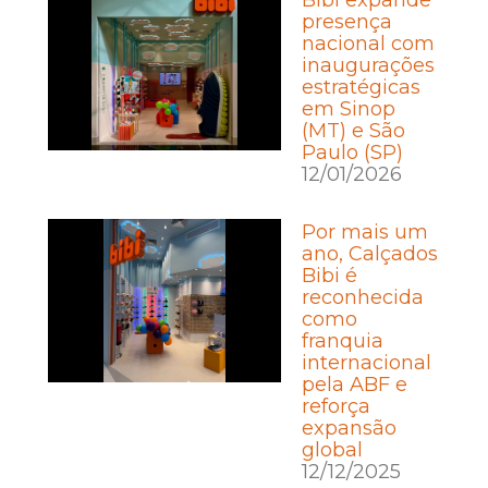
presença
nacional com
inaugurações
estratégicas
em Sinop
(MT) e São
Paulo (SP)
12/01/2026
Por mais um
ano, Calçados
Bibi é
reconhecida
como
franquia
internacional
pela ABF e
reforça
expansão
global
12/12/2025