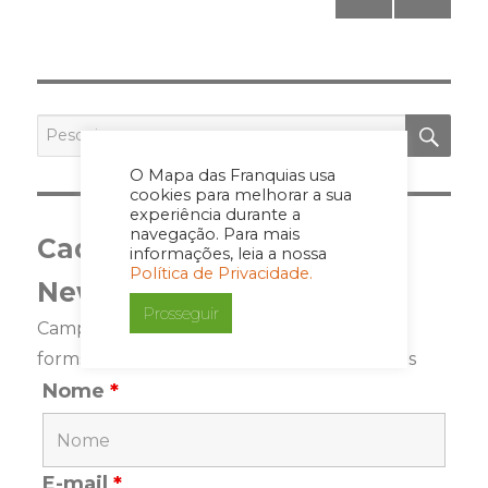
pagination
PÁGI
PRÓ
NA
XIMA
ANT
PÁGI
ERIO
NA
R
PES
Pesquisar
por:
O Mapa das Franquias usa
cookies para melhorar a sua
experiência durante a
navegação. Para mais
Cadastre-se para a
informações, leia a nossa
Política de Privacidade.
Newsletter
Prosseguir
Campos marcados com <span class="ninja-
forms-req-symbol">*</span> são requeridos
Nome
*
E-mail
*