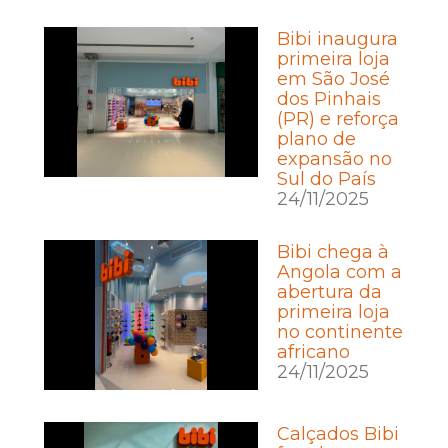
Bibi inaugura
primeira loja
em São José
dos Pinhais
(PR) e reforça
plano de
expansão no
Sul do País
24/11/2025
Bibi chega à
Angola com a
abertura da
primeira loja
no continente
africano
24/11/2025
Calçados Bibi