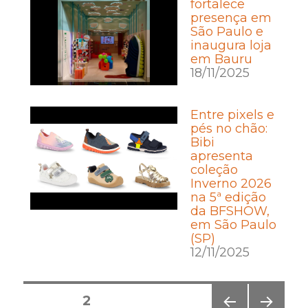
fortalece
presença em
São Paulo e
inaugura loja
em Bauru
18/11/2025
Entre pixels e
pés no chão:
Bibi
apresenta
coleção
Inverno 2026
na 5ª edição
da BFSHOW,
em São Paulo
(SP)
12/11/2025
Posts
PÁGINA
2