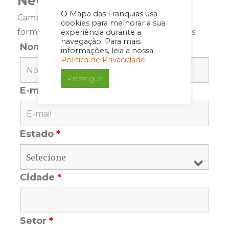
Newsletter
O Mapa das Franquias usa
Campos marcados com <span class="ninja-
cookies para melhorar a sua
forms-req-symbol">*</span> são requeridos
experiência durante a
navegação. Para mais
Nome
*
informações, leia a nossa
Política de Privacidade.
Prosseguir
E-mail
*
Estado
*
Cidade
*
Setor
*