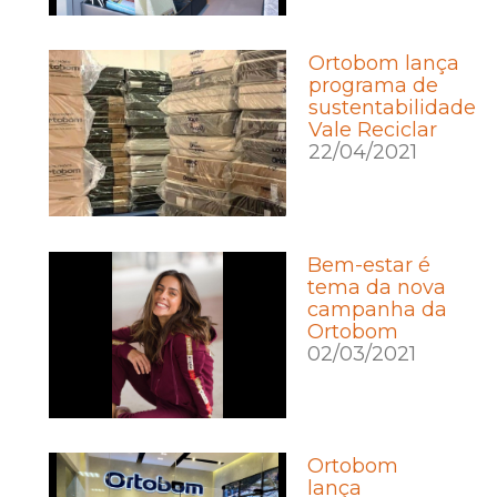
Ortobom lança
programa de
sustentabilidade
Vale Reciclar
22/04/2021
Bem-estar é
tema da nova
campanha da
Ortobom
02/03/2021
Ortobom
lança