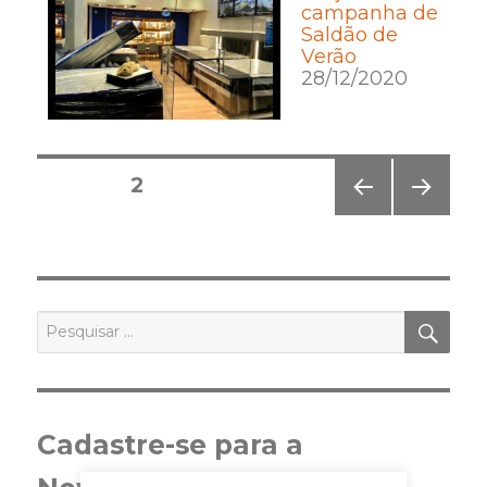
campanha de
Saldão de
Verão
28/12/2020
Posts
PÁGINA
2
pagination
PÁGI
PRÓ
NA
XIMA
ANT
PÁGI
ERIO
NA
R
PES
Pesquisar
por:
Cadastre-se para a