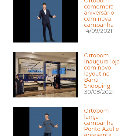
Ortobom
comemora
aniversário
com nova
campanha
14/09/2021
Ortobom
inaugura loja
com novo
layout no
Barra
Shopping
30/08/2021
Ortobom
lança
campanha
Ponto Azul e
apresenta