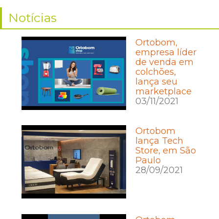
Notícias
Ortobom,
empresa líder
de venda em
colchões,
lança seu
marketplace
03/11/2021
Ortobom
lança Tech
Store, em São
Paulo
28/09/2021